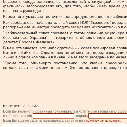
В свою очередь источник, ознакомленный с ситуацией в компа
фактически заблокировало его, для того, чтобы иметь время 
назначать руководство.
Кроме того, указывает источник, есть предположение, что заблок
Как сообщалось, наблюдательный совет НЭК “Укрэнерго” перед эт
распоряжение министра проводить заседания исключительно в о
“Наблюдательный совет сожалеет о таком решении акционера и
безопасность Украины”, — говорится в обновленном заявлении
депутат Ярослав Железняк.
В нем отмечается, что наблюдательный совет планировал сроч
Виталия Зайченко. Однако, как он объясняет, перед заседани
лично в офисе компании в Киеве. Из-за этого заседание по назн
“Кроме того, Минэнерго постановило, что любые пресс-ре
согласовываться с министерством. Это, естественно, приводит к
Что скажете, Аноним?
Если Вы зарегистрированный пользователь и хотите участвовать в дискусс
свой логин (email)
, пароль
Если Вы еще не зарегистрировались, зайдите на
страницу регистрации
.