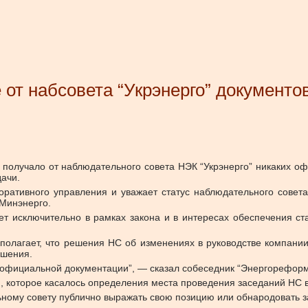
 от набсовета “Укрэнерго” документо
 получало от наблюдательного совета НЭК “Укрэнерго” никаких 
ачи.
ративного управления и уважает статус наблюдательного совета 
 Минэнерго.
ет исключительно в рамках закона и в интересах обеспечения ста
дполагает, что решения НС об изменениях в руководстве компани
ушения.
 официальной документации”, — сказал собеседник “Энергореформ
 которое касалось определения места проведения заседаний НС в К
ному совету публично выражать свою позицию или обнародовать за