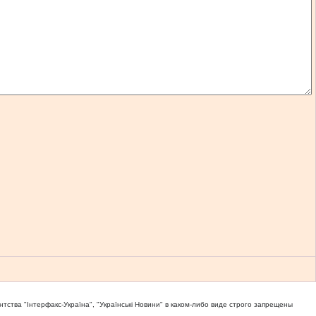
тва "Iнтерфакс-Україна", "Українськi Новини" в каком-либо виде строго запрещены