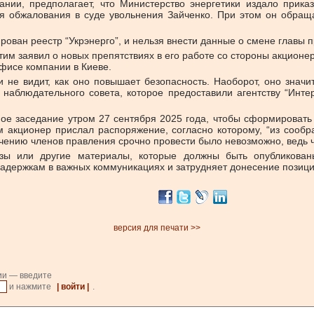
нии, предполагает, что Министерство энергетики издало прика
для обжалования в суде увольнения Зайченко. При этом он обращ
ирован реестр “Укрэнерго”, и нельзя внести данные о смене главы 
им заявил о новых препятствиях в его работе со стороны акционе
фисе компании в Киеве.
 не видит, как оно повышает безопасность. Наоборот, оно значи
 наблюдательного совета, которое предоставили агентству “Инте
ное заседание утром 27 сентября 2025 года, чтобы сформировать
ем акционер прислал распоряжение, согласно которому, “из сооб
ачению членов правления срочно провести было невозможно, ведь ч
лизы или другие материалы, которые должны быть опубликова
 задержкам в важных коммуникациях и затрудняет донесение позици
версия для печати >>
ии — введите
и нажмите
| войти |
.