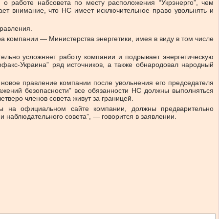
з о работе набсовета по месту расположения “Укрэнерго”, чем
ает внимание, что НС имеет исключительное право увольнять и
правления.
ра компании — Министерства энергетики, имея в виду в том числе
тельно усложняет работу компании и подрывает энергетическую
рфакс-Украина” ряд источников, а также обнародовал народный
 новое правление компании после увольнения его председателя
ражений безопасности” все обязанности НС должны выполняться
етверо членов совета живут за границей.
ны на официальном сайте компании, должны предварительно
и наблюдательного совета”, — говорится в заявлении.