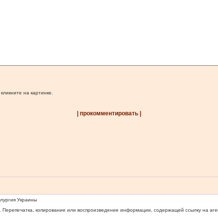
 кликните на картинке.
| прокомментировать |
ллургия Украины
 Перепечатка, копирование или воспроизведение информации, содержащей ссылку на агентс