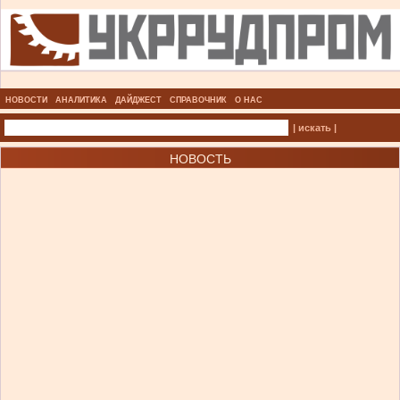
НОВОСТИ
АНАЛИТИКА
ДАЙДЖЕСТ
СПРАВОЧНИК
О НАС
| искать |
НОВОСТЬ