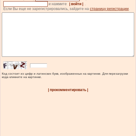
и нажмите
| войти |
.
Если Вы еще не зарегистрировались, зайдите на
страницу регистрации
.
Код состоит из цифр и латинских букв, изображенных на картинке. Для перезагрузки
кода кликните на картинке.
| прокомментировать |