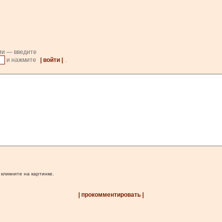
ии — введите
и нажмите
| войти |
.
 кликните на картинке.
| прокомментировать |