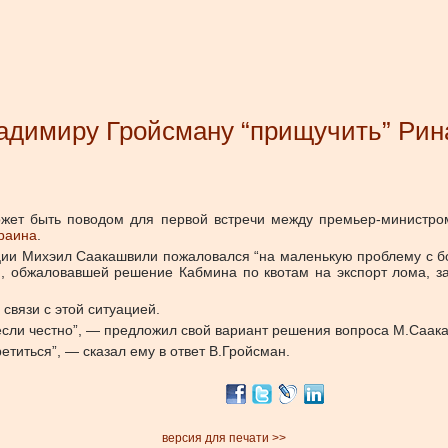
димиру Гройсману “прищучить” Рин
может быть поводом для первой встречи между премьер-минист
раина
.
ации Михэил Саакашвили пожаловался “на маленькую проблему с б
, обжаловавшей решение Кабмина по квотам на экспорт лома, заб
связи с этой ситуацией.
 если честно”, — предложил свой вариант решения вопроса М.Саак
етиться”, — сказал ему в ответ В.Гройсман.
версия для печати >>