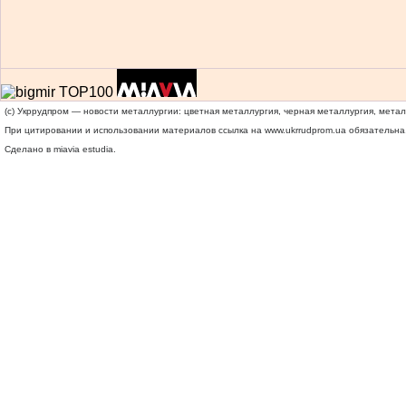
(c) Укррудпром — новости металлургии: цветная металлургия, черная металлургия, мета
При цитировании и использовании материалов ссылка на
www.ukrrudprom.ua
обязательна.
Сделано в miavia estudia.