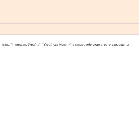
тва "Iнтерфакс-Україна", "Українськi Новини" в каком-либо виде строго запрещены