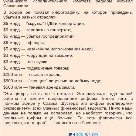
украинского Исполнительного комитета реформ Михеил
Саакашвили.
В эфире он показал инфографику, на которой приведены
убытки в разных отраслях:
$6 млрд — “скрутка” ПДВ и конвертации;
$6 млрд — зарплаты в конвертах;
$6 млрд — убытки госпредприятий;
$6 млрд — офшоры;
$5 млрд — незаконное использование недр;
$3 млрд — коррупция на таможне;
$3 млрд — госзакупки;
$1 млрд — подакцизные товары;
$250 млн — лесная отрасль;
$500 млн — “спящие” лицензии на добычу недр;
$500 млн — теневая аренда земли.
“Эти цифры взяты не с потолка. Это результат года нашей
работы по многим направлениям реформ. Более того, в
прямом эфире у Савика Шустера эти цифры подтвердили
руководители всех главных финансовых ведомств. Никто наши
данные не только не оспаривал, но наоборот говорили, что
реальные цифры ещё больше. То есть фактически все
признают, что я прав”, — написал он в Facebook.