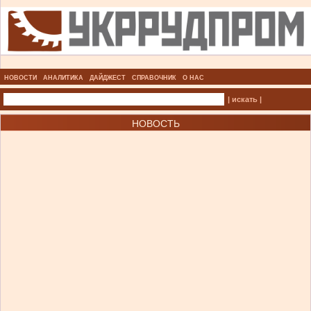
НОВОСТИ
АНАЛИТИКА
ДАЙДЖЕСТ
СПРАВОЧНИК
О НАС
| искать |
НОВОСТЬ