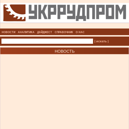
НОВОСТИ
АНАЛИТИКА
ДАЙДЖЕСТ
СПРАВОЧНИК
О НАС
| искать |
НОВОСТЬ