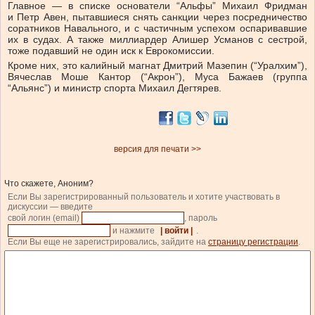
Главное — в списке основатели “Альфы” Михаил Фридман
и Петр Авен, пытавшиеся снять санкции через посредничество
соратников Навального, и с частичным успехом оспаривавшие
их в судах. А также миллиардер Алишер Усманов с сестрой,
тоже подавший не один иск к Еврокомиссии.
Кроме них, это калийный магнат Дмитрий Мазепин (“Уралхим”),
Вячеслав Моше Кантор (“Акрон”), Муса Бажаев (группа
“Альянс”) и министр спорта Михаил Дегтярев.
версия для печати >>
Что скажете, Аноним?
Если Вы зарегистрированный пользователь и хотите участвовать в
дискуссии — введите
свой логин (email)
, пароль
и нажмите
| войти |
.
Если Вы еще не зарегистрировались, зайдите на
страницу регистрации
.