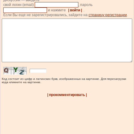
дискуссии — введите
свой логин (email)
, пароль
и нажмите
| войти |
.
Если Вы еще не зарегистрировались, зайдите на
страницу регистрации
.
Код состоит из цифр и латинских букв, изображенных на картинке. Для перезагрузки
кода кликните на картинке.
| прокомментировать |