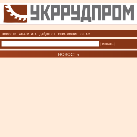
НОВОСТИ
АНАЛИТИКА
ДАЙДЖЕСТ
СПРАВОЧНИК
О НАС
| искать |
НОВОСТЬ