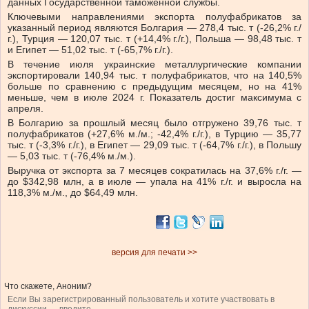
данных Государственной таможенной службы.
Ключевыми направлениями экспорта полуфабрикатов за
указанный период являются Болгария — 278,4 тыс. т (-26,2% г./
г.), Турция — 120,07 тыс. т (+14,4% г./г.), Польша — 98,48 тыс. т
и Египет — 51,02 тыс. т (-65,7% г./г.).
В течение июля украинские металлургические компании
экспортировали 140,94 тыс. т полуфабрикатов, что на 140,5%
больше по сравнению с предыдущим месяцем, но на 41%
меньше, чем в июле 2024 г. Показатель достиг максимума с
апреля.
В Болгарию за прошлый месяц было отгружено 39,76 тыс. т
полуфабрикатов (+27,6% м./м.; -42,4% г./г.), в Турцию — 35,77
тыс. т (-3,3% г./г.), в Египет — 29,09 тыс. т (-64,7% г./г.), в Польшу
— 5,03 тыс. т (-76,4% м./м.).
Выручка от экспорта за 7 месяцев сократилась на 37,6% г./г. —
до $342,98 млн, а в июле — упала на 41% г./г. и выросла на
118,3% м./м., до $64,49 млн.
версия для печати >>
Что скажете, Аноним?
Если Вы зарегистрированный пользователь и хотите участвовать в