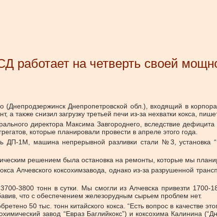
Д работает на четверть своей мощн
о (Днепродзержинск Днепропетровской обл.), входящий в корпор
 а также снизил загрузку третьей печи из-за нехватки кокса, пиш
ального директора Максима Завгороднего, вследствие дефицита 
егатов, которые планировали провести в апреле этого года.
чь ДП-1М, машина непрерывной разливки стали №3, установка 
гическим решением была остановка на ремонты, которые мы плани
окса Алчевского коксохимзавода, однако из-за разрушенной транс
 3700-3800 тонн в сутки. Мы смогли из Алчевска привезти 1700-1
бавив, что с обеспечением железорудным сырьем проблем нет.
етено 50 тыс. тонн китайского кокса. “Есть вопрос в качестве это
ксохимический завод “Евраз Баглийкокс”) и коксохима Калинина (“