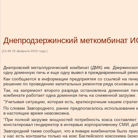
Днепродзержинский меткомбинат ИС
[13:38 25 февраля 2015 года ]
Днепровский металлургический комбинат (ДМК) им. Дзержинског
одну доменную печь и еще одну вывел в преждевременный ремонт,
Как сообщается в информации предприятия со ссылкой на генер
решение по проведению капитальных ремонтов ряда основных агр
Так, на капремонт второго разряда остановлена доменная пе
комбинате работает одна доменная печь на сниженной загрузке.
“Учитывая ситуацию, которая есть, краткосрочным нашим страте
По словам Завгороднего, ранее предполагалось использование к
в настоящее время невозможна.
“При полной загрузке мощностей потребность кокса составляет
констатировал гендиректор в интервью корпоративному СМИ, до
Завгородний также сообщил, что в январе комбинатом было приобр
у нас есть контракты только на кокс Баглейского коксохима (ко