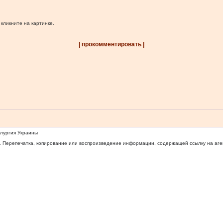
 кликните на картинке.
| прокомментировать |
ллургия Украины
 Перепечатка, копирование или воспроизведение информации, содержащей ссылку на агентс