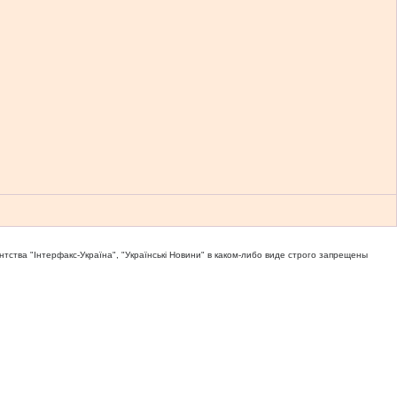
тва "Iнтерфакс-Україна", "Українськi Новини" в каком-либо виде строго запрещены