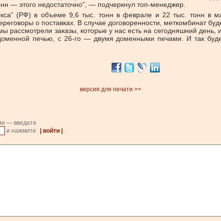
онн — этого недостаточно”, — подчеркнул топ-менеджер.
окса” (РФ) в объеме 9,6 тыс. тонн в феврале и 22 тыс. тонн в 
реговоры о поставках. В случае договоренности, меткомбинат будет
 мы рассмотрели заказы, которые у нас есть на сегодняшний день, 
оменной печью, с 26-го — двумя доменными печами. И так буде
версия для печати >>
ии — введите
и нажмите
| войти |
.