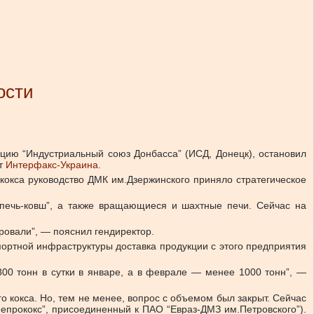
ости
ацию “Индустриальный союз Донбасса” (ИСД, Донецк), остановил
ет
Интерфакс-Украина
.
кокса руководство ДМК им.Дзержинского приняло стратегическое
“печь-ковш”, а также вращающиеся и шахтные печи. Сейчас на
ровали”, — пояснил гендиректор.
портной инфраструктуры доставка продукции с этого предприятия
800 тонн в сутки в январе, а в феврале — менее 1000 тонн”, —
го кокса. Но, тем не менее, вопрос с объемом был закрыт. Сейчас
Днепрококс”, присоединенный к ПАО “Евраз-ДМЗ им.Петровского”).