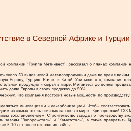
утствие в Северной Африке и Турции
ой компании “Группа Метинвест”, рассказал о планах компании н
ить около 50 видов новой металлопродукции даже во время войны. 
ную Европу, Турцию, Египет и Китай. Учитывая это, компания пла
 стальной продукции и сырья в мире, Метинвест до войны продав
ичить долю Европы в своих продажах до 50%.
дчеркнул, что компания построит новые мощности по производству 
еделяться инновациями и декарбонизацией. Чтобы соотвествоват
 одним из самых технологичных заводов в мире. Криворожский ГЗК 
ым восстановлением. Строительство завода по производству эколо
ь заводы “Запорожсталь” и “Каметсталь”, а также превратить К
ние 5-10 лет после окончания войны.