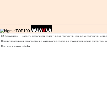
(c) Укррудпром — новости металлургии: цветная металлургия, черная металлургия, мета
При цитировании и использовании материалов ссылка на
www.ukrrudprom.ua
обязательна.
Сделано в miavia estudia.