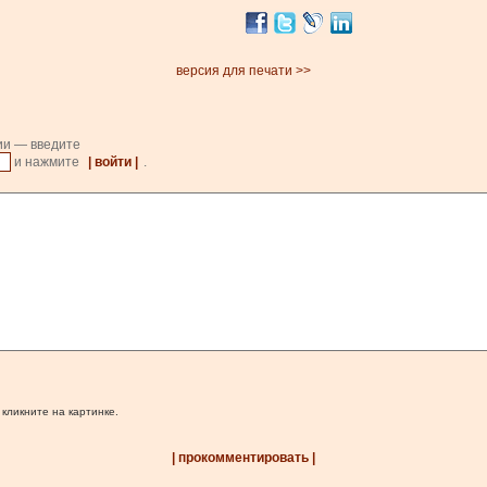
версия для печати >>
ии — введите
и нажмите
| войти |
.
 кликните на картинке.
| прокомментировать |