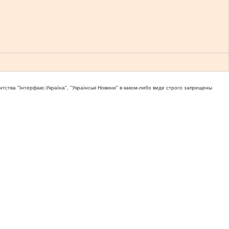
тва "Iнтерфакс-Україна", "Українськi Новини" в каком-либо виде строго запрещены