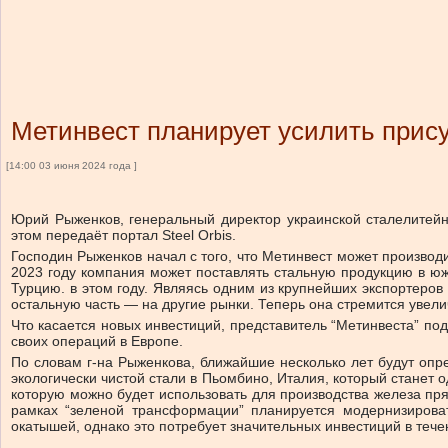
Метинвест планирует усилить прис
[14:00 03 июня 2024 года ]
Юрий Рыженков, генеральный директор украинской сталелитейн
этом передаёт портал Steel Orbis.
Господин Рыженков начал с того, что Метинвест может производ
2023 году компания может поставлять стальную продукцию в юж
Турцию. в этом году. Являясь одним из крупнейших экспортеров
остальную часть — на другие рынки. Теперь она стремится увел
Что касается новых инвестиций, представитель “Метинвеста” по
своих операций в Европе.
По словам г-на Рыженкова, ближайшие несколько лет будут опр
экологически чистой стали в Пьомбино, Италия, который станет
которую можно будет использовать для производства железа прям
рамках “зеленой трансформации” планируется модернизироват
окатышей, однако это потребует значительных инвестиций в тече