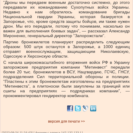
“Дроны мы передаем военным достаточно системно, до этого
передавали их командованию Сухопутных войск Украины.
Недавно к нам обратилось командование бригады
Национальной гвардии Украины, которая базируется в
Запорожье, что, кроме средств защиты бойцов, им также нужен
дрон. Мы его передали, потому что понимаем, насколько он
важен для выполнения боевых задач”, — рассказал Александр
Мироненко, генеральный директор “Запорожстали”.
Партию бронежилетов планируют распределить следующим
образом: 500 штук останутся в Запорожье, а 1000 единиц
отправят военнослужащим, защищающим Николаевскую,
Одесскую и Херсонскую области.
С начала широкомасштабного вторжения войск РФ в Украину
запорожские предприятия компании “Метинвест” передали
более 20 тыс. бронежилетов в ВСУ, Нацгвардию, ГСЧС, ГНСУ,
подразделения Сил территориальной обороны и полиции.
“Пластины к этим бронежилетам изготовлены на предприятиях
“Метинвеста”, а плитоноски были закуплены за границей или
сшиты на предприятиях — подрядчиках компании”, —
прокомментировал гендиректор комбината.
версия для печати >>
[2022-08-24 11:24:43] [ Аноним с адреса 142.132.133.* ]