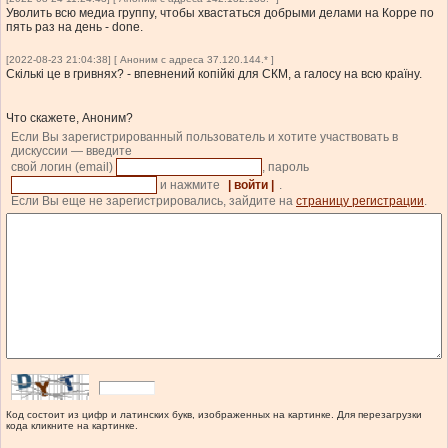
Уволить всю медиа группу, чтобы хвастаться добрыми делами на Корре по
пять раз на день - done.
[2022-08-23 21:04:38] [ Аноним с адреса 37.120.144.* ]
Скількі це в гривнях? - впевнений копійкі для СКМ, а галосу на всю країну.
Что скажете, Аноним?
Если Вы зарегистрированный пользователь и хотите участвовать в
дискуссии — введите
свой логин (email)
, пароль
и нажмите
| войти |
.
Если Вы еще не зарегистрировались, зайдите на
страницу регистрации
.
Код состоит из цифр и латинских букв, изображенных на картинке. Для перезагрузки
кода кликните на картинке.