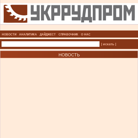
НОВОСТИ
АНАЛИТИКА
ДАЙДЖЕСТ
СПРАВОЧНИК
О НАС
| искать |
НОВОСТЬ