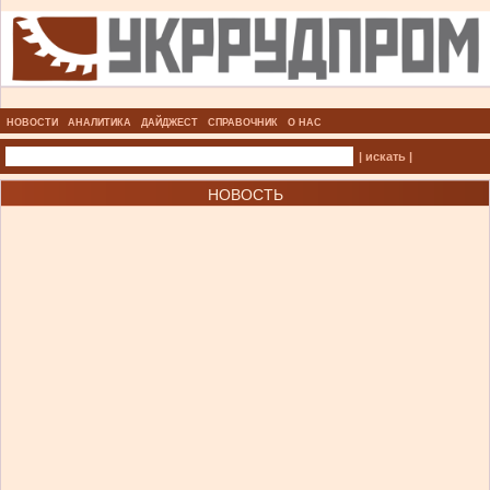
НОВОСТИ
АНАЛИТИКА
ДАЙДЖЕСТ
СПРАВОЧНИК
О НАС
| искать |
НОВОСТЬ