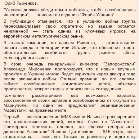
Юрий Рыженков.
“Украина должна убедительно победить, чтобы возобновились
инвестиции”, — пояснил он изданию “Форбс-Украина”.
В публикации отмечается, что в условиях войны группа
переосмысливает свою стратегию, но задача остается
неизменной — стать одним из ключевых игроков на
европейском металлургическом рынке.
В планах компании, по словам Рыженка, — строительство
нового завода в Болгарии или Италии, что обеспечит горно-
обогатительные комбинаты группы рынком сбыта
железорудного сырья.
В свою очередь генеральный директор “Запорожстали”
Александр Мироненко прогнозирует, что к новым крупным
проектам в Украине можно будет вернуться через два-три года
после окончания войны. Столько времени, по его словам,
займет возобновление логистических цепей, объемов
производства, возврат старых и поиск новых сотрудников.
Компания рассматривает два возможных варианта
восстановления своих активов в освобожденном от оккупантов
Мариуполе. Ни один не предполагает реанимирования
“Азовстали” на прежнем месте.
Первый — восстановление ММК имени Ильича с расширением
его технологических линий, которые были на “Азовстале”.
Примерная стоимость проекта, по словам генерального
директора Азовстали” Энвера Цкитишвили, — $15 млрд, срок
строительства — семь лет. Только на расчистку и подготовку