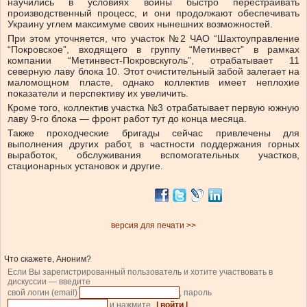
научились в условиях войны быстро перестраивать
производственный процесс, и они продолжают обеспечивать
Украину углем максимуме своих нынешних возможностей.
При этом уточняется, что участок №2 ЧАО “Шахтоуправление
“Покровское”, входящего в группу “Метинвест” в рамках
компании “Метинвест-Покровскуголь”, отрабатывает 11
северную лаву блока 10. Этот очистительный забой залегает на
маломощном пласте, однако коллектив имеет неплохие
показатели и перспективу их увеличить.
Кроме того, коллектив участка №3 отрабатывает первую южную
лаву 9-го блока — фронт работ тут до конца месяца.
Также проходческие бригады сейчас привлечены для
выполнения других работ, в частности поддержания горных
выработок, обслуживания вспомогательных участков,
стационарных установок и другие.
версия для печати >>
Что скажете, Аноним?
Если Вы зарегистрированный пользователь и хотите участвовать в
дискуссии — введите
свой логин (email)
, пароль
и нажмите
| войти |
.