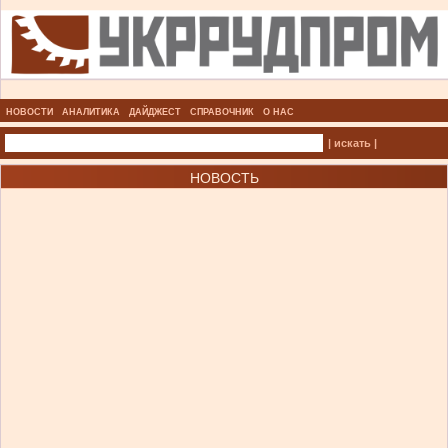
НОВОСТИ
АНАЛИТИКА
ДАЙДЖЕСТ
СПРАВОЧНИК
О НАС
| искать |
НОВОСТЬ