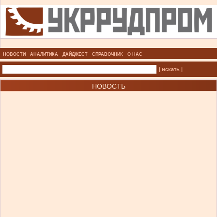
НОВОСТИ
АНАЛИТИКА
ДАЙДЖЕСТ
СПРАВОЧНИК
О НАС
| искать |
НОВОСТЬ