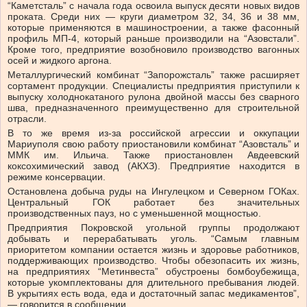
“Каметсталь” с начала года освоила выпуск десяти новых видов
проката. Среди них — круги диаметром 32, 34, 36 и 38 мм,
которые применяются в машиностроении, а также фасонный
профиль МП-4, который раньше производили на “Азовстали”.
Кроме того, предприятие возобновило производство вагонных
осей и жидкого аргона.
Металлургический комбинат “Запорожсталь” также расширяет
сортамент продукции. Специалисты предприятия приступили к
выпуску холоднокатаного рулона двойной массы без сварного
шва, предназначенного преимущественно для строительной
отрасли.
В то же время из-за российской агрессии и оккупации
Мариуполя свою работу приостановили комбинат “Азовсталь” и
ММК им. Ильича. Также приостановлен Авдеевский
коксохимический завод (АКХЗ). Предприятие находится в
режиме консервации.
Остановлена ​​добыча руды на Ингулецком и Северном ГОКах.
Центральный ГОК работает без значительных
производственных пауз, но с уменьшенной мощностью.
Предприятия Покровской угольной группы продолжают
добывать и перерабатывать уголь. “Самым главным
приоритетом компании остается жизнь и здоровье работников,
поддерживающих производство. Чтобы обезопасить их жизнь,
на предприятиях “Метинвеста” обустроены бомбоубежища,
которые укомплектованы для длительного пребывания людей.
В укрытиях есть вода, еда и достаточный запас медикаментов”,
— говорится в сообщении.