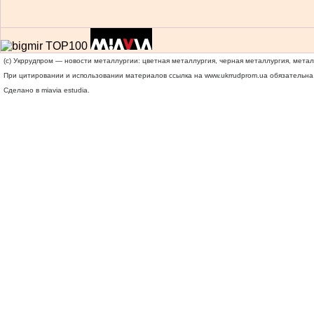
(c) Укррудпром — новости металлургии: цветная металлургия, черная металлургия, мета
При цитировании и использовании материалов ссылка на
www.ukrrudprom.ua
обязательна.
Сделано в miavia estudia.