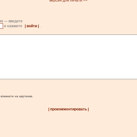
версия для печати >>
ии — введите
и нажмите
| войти |
.
 кликните на картинке.
| прокомментировать |