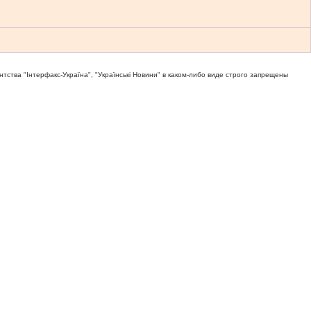
тва "Iнтерфакс-Україна", "Українськi Новини" в каком-либо виде строго запрещены