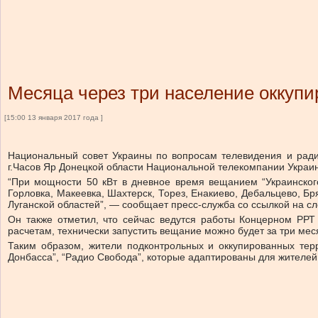
Месяца через три население оккуп
[15:00 13 января 2017 года ]
Национальный совет Украины по вопросам телевидения и рад
г.Часов Яр Донецкой области Национальной телекомпании Украи
“При мощности 50 кВт в дневное время вещанием “Украинского
Горловка, Макеевка, Шахтерск, Торез, Енакиево, Дебальцево, Б
Луганской областей”, — сообщает пресс-служба со ссылкой на сл
Он также отметил, что сейчас ведутся работы Концерном РРТ
расчетам, технически запустить вещание можно будет за три мес
Таким образом, жители подконтрольных и оккупированных тер
Донбасса”, “Радио Свобода”, которые адаптированы для жителей