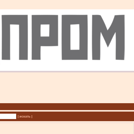
| искать |