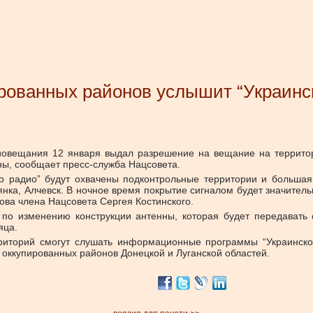
ированных районов услышит “Украинс
иовещания 12 января выдал разрешение на вещание на территор
ны, сообщает пресс-служба Нацсовета.
 радио” будут охвачены подконтрольные территории и большая 
рянка, Алчевск. В ночное время покрытие сигналом будет значите
ова члена Нацсовета Сергея Костинского.
 по изменению конструкции антенны, которая будет передавать 
яца.
риторий смогут слушать информационные программы “Украинског
 оккупированных районов Донецкой и Луганской областей.