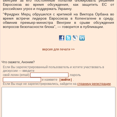
Венгрии за его постоянные попытки блокировать решения
Евросоюза во время обсуждения, как защитить ЕС от
российских угроз и поддержать Украину.
“Фридрих Мерц обрушился с критикой на Виктора Орбана во
время встречи лидеров Евросоюза в Копенгагене в среду,
обвинив премьер-министра Венгрии в срыве обсуждения
вопросов безопасности блока”, — говорится в публикации.
версия для печати >>
Что скажете, Аноним?
Если Вы зарегистрированный пользователь и хотите участвовать в
дискуссии — введите
свой логин (email)
, пароль
и нажмите
| войти |
.
Если Вы еще не зарегистрировались, зайдите на
страницу регистрации
.