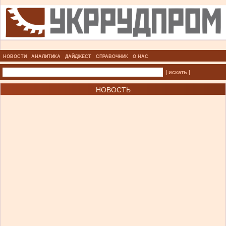
НОВОСТИ
АНАЛИТИКА
ДАЙДЖЕСТ
СПРАВОЧНИК
О НАС
| искать |
НОВОСТЬ