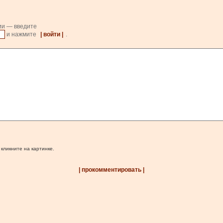
ии — введите
и нажмите
| войти |
.
 кликните на картинке.
| прокомментировать |