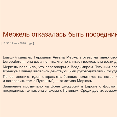
Меркель отказалась быть посредни
[10:30 19 мая 2026 года ]
Бывший канцлер Германии Ангела Меркель отвергла идею свое
Europaforum, она дала понять, что не считает возможным вести 
Меркель пояснила, что переговоры с Владимиром Путиным посл
Франсуа Олланд являлись действующими руководителями госуда
По ее мнению, идея отправлять бывших политиков на встреч
и поговорить там с Путиным”, — отметила Меркель.
Заявление прозвучало на фоне дискуссий в Европе о формате
посредника, так как она знакома с Путиным. Среди других возмож