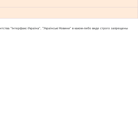
тва "Iнтерфакс-Україна", "Українськi Новини" в каком-либо виде строго запрещены