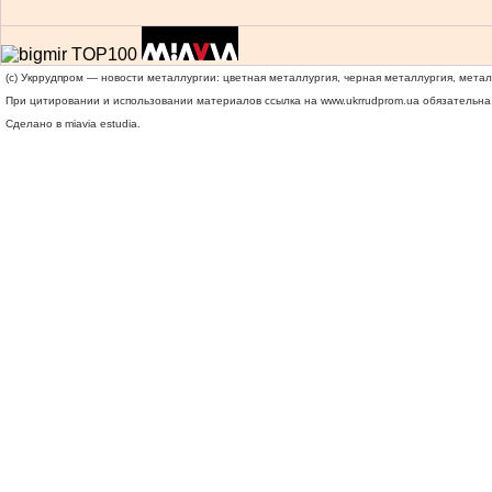
(c) Укррудпром — новости металлургии: цветная металлургия, черная металлургия, мета
При цитировании и использовании материалов ссылка на
www.ukrrudprom.ua
обязательна.
Сделано в miavia estudia.