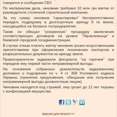
говорится в сообщении СБУ.
По материалам дела, чиновник требовал 10 млн грн взятки от
руководителя столичной строительной компании.
За эту сумму чиновник “гарантировал” беспрепятственно
передать подрядчику в долгосрочную аренду 6 га земли,
находящейся на балансе госпредприятия.
Также он обещал “ускоренную” процедуру заключения
соответствующих договоров на уровне “Укрзализныци” и
Киевской городской госадминистрации.
В случае отказа платить взятку чиновник грозил искусственными
препятствиями при оформлении технических паспортов и
разрешительных документов на аренду земли.
Правоохранители задержали фигуранта “на горячем” при
передаче ему первой части неправомерной выгоды.
На основании собранных доказательств задержанному
доложено о подозрении по ч. 4 ст. 368 Уголовного кодекса
Украины (принятие предложения, обещания или получение
неправомерной выгоды должностным лицом).
Чиновник находится под стражей, ему грозит до 12 лет тюрьмы
с конфискацией имущества.
версия для печати >>