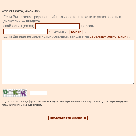
Что скажете, Аноним?
Если Вы зарегистрированный пользователь и хотите участвовать в
дискуссии — введите
свой логин (email)
, пароль
и нажмите
| войти |
.
Если Вы еще не зарегистрировались, зайдите на
страницу регистрации
.
Код состоит из цифр и латинских букв, изображенных на картинке. Для перезагрузки
кода кликните на картинке.
| прокомментировать |