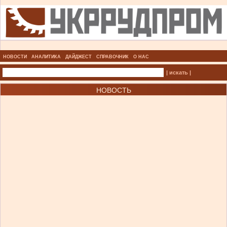
НОВОСТИ
АНАЛИТИКА
ДАЙДЖЕСТ
СПРАВОЧНИК
О НАС
| искать |
НОВОСТЬ