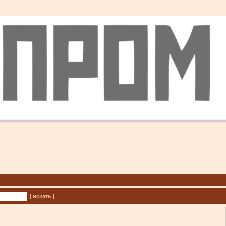
| искать |