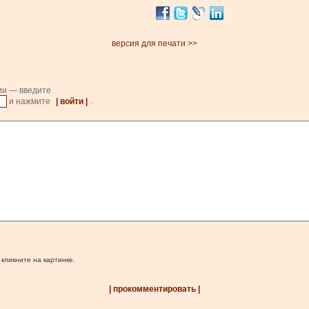
версия для печати >>
ии — введите
и нажмите
| войти |
.
 кликните на картинке.
| прокомментировать |