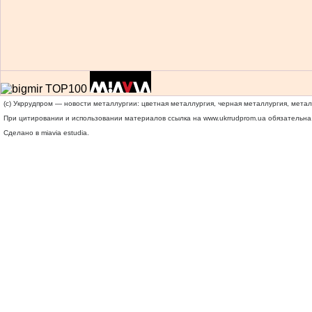
(c) Укррудпром — новости металлургии: цветная металлургия, черная металлургия, мета
При цитировании и использовании материалов ссылка на
www.ukrrudprom.ua
обязательна.
Сделано в miavia estudia.