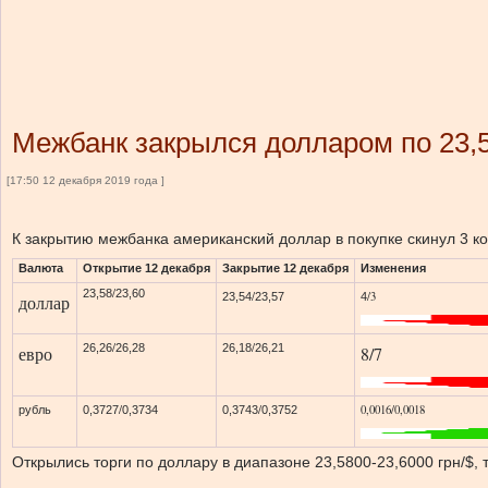
Межбанк закрылся долларом по 23,
[17:50 12 декабря 2019 года ]
К закрытию межбанка американский доллар в покупке скинул 3 ко
Валюта
Открытие 12 декабря
Закрытие 12 декабря
Изменения
/
23,58
23,60
/
/3
23,54
23,57
4
доллар
/
/
26,26
26,28
26,18
26,21
евро
8/7
/
/
0,0016/0,0018
рубль
0,3727
0,3734
0,3743
0,3752
Открылись торги по доллару в диапазоне 23,5800-23,6000 грн/$, 