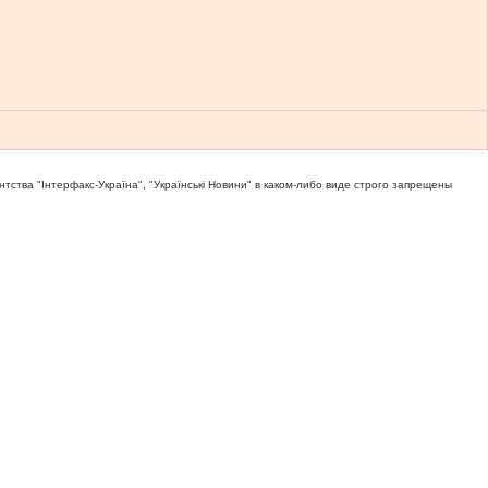
тва "Iнтерфакс-Україна", "Українськi Новини" в каком-либо виде строго запрещены