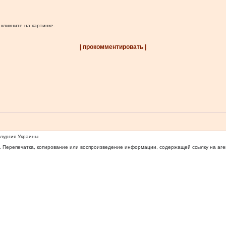
 кликните на картинке.
| прокомментировать |
ллургия Украины
 Перепечатка, копирование или воспроизведение информации, содержащей ссылку на агентс