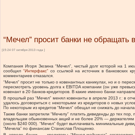
“Мечел” просит банки не обращать 
[15:24 07 октября 2013 года ]
Компания Игоря Зюзина “Мечел”, чистый долг которой на 1 июл
сообщил
“Интерфакс”
со ссылкой на источник в банковских к
комментариев отказался.
“Мечел” просит не только о ковенантных каникулах, но и о пере
пересмотреть уровень долга к EBITDA компании (он уже превыс
ковенант в 20 банков-кредиторов. В какие именно банки направле
В прошлый раз “Мечел” менял ковенанты в апреле 2013 г.: в от
удалось договориться с некоторыми из кредиторов о новых услов
По некоторым из кредитов “Мечел” обещал не снижать до начала и
Также банки запретили “Мечелу” платить дивиденды до тех пор, 
владельцам обыкновенных акций и не более 20% — держателям пр
(около $240 000). “Мечел” будет выплачивать минимальные диви
“Мечела” по финансам Станислав Площенко.
В апреле банки — кредиторы “Мечел-майнинга” согласились