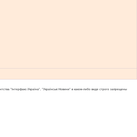
тва "Iнтерфакс-Україна", "Українськi Новини" в каком-либо виде строго запрещены