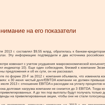
внимание на его показатели
я 2013 г. составлял $9,55 млрд, обратилась к банкам-кредиторам
ругах. Эту информацию подтвердили и два источника российски
смотре ковенант с учетом ухудшения макроэкономической конъюнктур
ил индикатор 10). Еще один собеседник, близкий к компании Зюзи
ны предложения и об их сути, он не рассказал.
чете по форме 20-F за 2012 г. компания объявила, что изменила к
иях: к 30 июня чистый долг/EBITDA компании не должен превышать 
юля 2013 г. отношение EBITDA к расходам на уплату процентов ниже
пока долговая нагрузка компании не снизится до 3 EBITDA. Тогда
ивилегированных. А до тех пор выплаты будут получать только д
денды на привилегированные акции, чтобы они не стали голосующим
 не тестировать ковенанты компании на 2013 г. по предэкспо