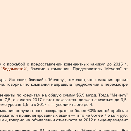
 с просьбой о предоставлении ковенантных каникул до 2015 г.,
х
“Ведомостей”
, близкие к компании. Представитель “Мечела” от
ы. Источник, близкий к “Мечелу”, отмечает, что компания просит
на, говорит, что компания направила предложения о пересмотре
овенанты по кредитам на общую сумму $5,9 млрд. Тогда “Мечелу”
7,5, а к июлю 2017 г. этот показатель должен снизиться до 3,5.
 уровня 1,5, а к 2017 г. — увеличить его до 4.
 компания получит право возвращать не более 60% чистой прибыли
ержатели привилегированных акций — и то не более 7,5 млн руб.
и, говорил на объявлении отчетности за 2012 г. вице-президент
ртному кредиту на $1 млрд, сообщил “Мечел” в апреле. Его