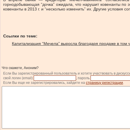
горнодобывающая “дочка” ожидала, что нарушит ковенанты по э
ковенанты в 2013 г. и “несколько изменить” их. Другие условия 
Ссылки по теме:
Капитализация “Мечела” выросла благодаря продаже в том
Что скажете, Аноним?
Если Вы зарегистрированный пользователь и хотите участвовать в дискусс
свой логин (email)
, пароль
Если Вы еще не зарегистрировались, зайдите на
страницу регистрации
.