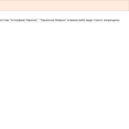
тва "Iнтерфакс-Україна", "Українськi Новини" в каком-либо виде строго запрещены