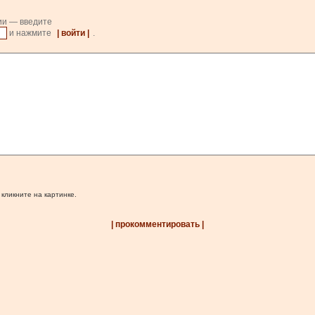
ии — введите
и нажмите
| войти |
.
 кликните на картинке.
| прокомментировать |