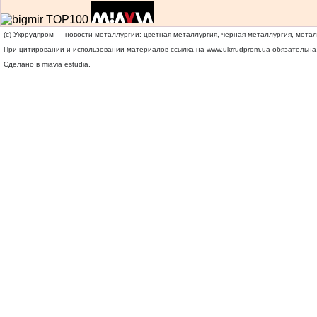
(c) Укррудпром — новости металлургии: цветная металлургия, черная металлургия, мета
При цитировании и использовании материалов ссылка на
www.ukrrudprom.ua
обязательна.
Сделано в miavia estudia.