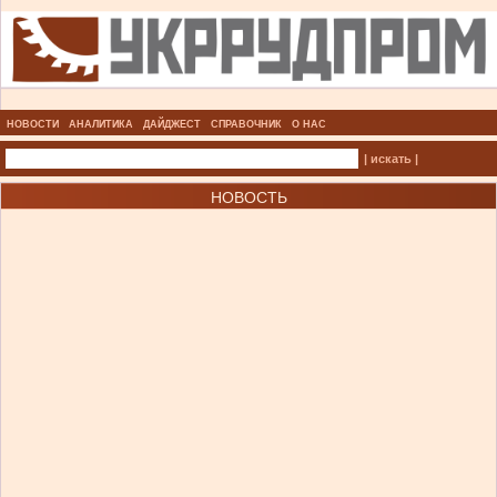
НОВОСТИ
АНАЛИТИКА
ДАЙДЖЕСТ
СПРАВОЧНИК
О НАС
| искать |
НОВОСТЬ