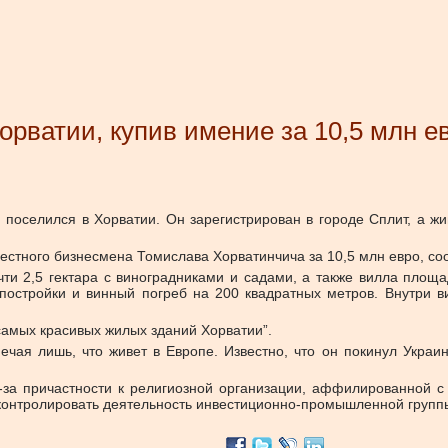
рватии, купив имение за 10,5 млн е
оселился в Хорватии. Он зарегистрирован в городе Сплит, а жив
местного бизнесмена Томислава Хорватинчича за 10,5 млн евро, с
ти 2,5 гектара с виноградниками и садами, а также вилла площ
постройки и винный погреб на 200 квадратных метров. Внутри в
самых красивых жилых зданий Хорватии”.
ечая лишь, что живет в Европе. Известно, что он покинул Украи
-за причастности к религиозной организации, аффилированной с
л контролировать деятельность инвестиционно-промышленной групп