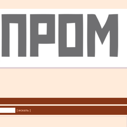
| искать |