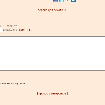
версия для печати >>
ии — введите
и нажмите
| войти |
.
 кликните на картинке.
| прокомментировать |