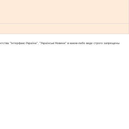
тва "Iнтерфакс-Україна", "Українськi Новини" в каком-либо виде строго запрещены