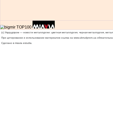
(c) Укррудпром — новости металлургии: цветная металлургия, черная металлургия, мета
При цитировании и использовании материалов ссылка на
www.ukrrudprom.ua
обязательна.
Сделано в miavia estudia.