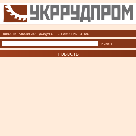
НОВОСТИ
АНАЛИТИКА
ДАЙДЖЕСТ
СПРАВОЧНИК
О НАС
| искать |
НОВОСТЬ