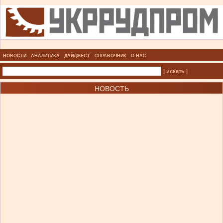
НОВОСТИ
АНАЛИТИКА
ДАЙДЖЕСТ
СПРАВОЧНИК
О НАС
| искать |
НОВОСТЬ