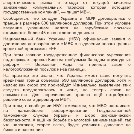
энергетического рынка и отхода от текущей системы
заниженных коммунальных тарифов, которая истощает
государственные компании”, — пишет МВФ.
Сообщается, что сегодня Украина и МВФ договорились о
транше в размере 690 миллионов долларов. При этом условие
введения украинцам налога на зарубежные посылки
стоимостью более 45 евро отложено до июля.
Национальный банк Украины (НБУ) официально заявил о
достижении договорённости с МВФ о выделении нового транша
кредитной программы EFF.
При этом главное государственное финансовое учреждения
подтверждает провал Киевом требуемых Западом структурных
реформ — Верховная Рада не приняла закон о
налогообложении посылок из-за границы.
На практике это значит, что Украина имеет шанс получить
кредитный транш объёмом 690 миллионов долларов, хотя и
неясно как скоро это произойдёт. Изначально выделение этих
средств предполагалось в июне, но теперь сроки не
называются. Для перечисления транша ещё потребуется
решение совета директоров МВФ.
При этом, в сообщении НБУ отмечается, что МВФ настаивает
на дальнейшем реформировании Государственной
таможенной службы Украины и Бюро экономической
безопасности. А ещё на борьбе с налоговой минимизацией, так
что налоговая, скорее всего, будет усиливать давление на
бизнес и население.