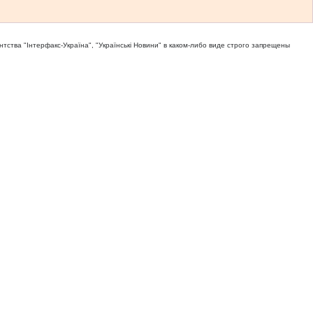
тва "Iнтерфакс-Україна", "Українськi Новини" в каком-либо виде строго запрещены