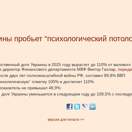
ины пробьет “психологический потоло
твенный долг Украины в 2025 году вырастет до 110% от валового 
не директор Финансового департамента МВФ Виктор Гаспар,
переда
после двух лет полномасштабной войны РФ, составил 89,8% ВВП.
сихологическую” отметку 100% и достигнет 110%.
 показатель не превышал 48,9%.
ый долг Украины уменьшится в следующем году до 108,5% с послед
версия для печати >>