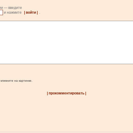
ии — введите
и нажмите
| войти |
.
 кликните на картинке.
| прокомментировать |