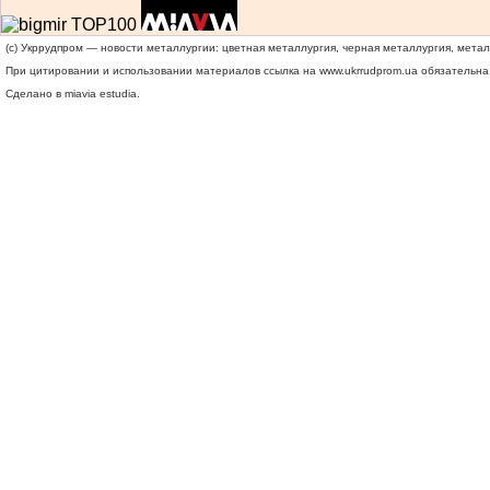
(c) Укррудпром — новости металлургии: цветная металлургия, черная металлургия, мета
При цитировании и использовании материалов ссылка на
www.ukrrudprom.ua
обязательна.
Сделано в miavia estudia.