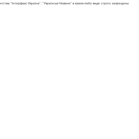
тва "Iнтерфакс-Україна", "Українськi Новини" в каком-либо виде строго запрещены