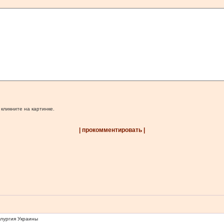
 кликните на картинке.
| прокомментировать |
ллургия Украины