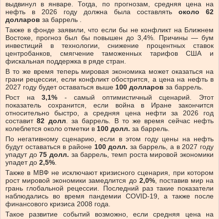
выдвинул в январе. Тогда, по прогнозам, средняя цена на
нефть в 2026 году должна была составлять
около 62
долларов
за баррель .
Также в фонде заявили, что если бы не конфликт на Ближнем
Востоке, прогноз был бы повышен до 3,4%. Причины — бум
инвестиций в технологии, снижение процентных ставок
центробанков, смягчение таможенных тарифов США и
фискальная поддержка в ряде стран.
В то же время теперь мировая экономика может оказаться на
грани рецессии, если конфликт обострится, а цена на нефть в
2027 году будет оставаться выше
100 долларов
за баррель.
Рост на
3,1%
- самый оптимистичный сценарий. Этот
показатель сохранится, если война в Иране закончится
относительно быстро, а средняя цена нефти за 2026 год
составит
82 долл
. за баррель. В то же время сейчас нефть
колеблется
около отметки в
100 долл.
за баррель.
По негативному сценарию, если в этом году цены на нефть
будут оставаться в районе
100 долл.
за баррель, а в 2027 году
упадут до
75 долл.
за баррель, темп роста мировой экономики
упадет до
2,5%
.
Также в МВФ не исключают кризисного сценария, при котором
рост мировой экономики замедлится до
2,0%
, поставив мир на
грань глобальной рецессии. Последний раз такие показатели
наблюдались во время пандемии COVID-19, а также после
финансового кризиса 2008 года.
Такое развитие событий возможно, если средняя цена на