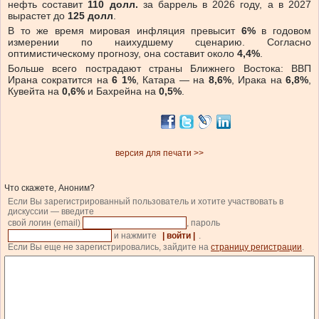
нефть составит
110 долл.
за баррель в 2026 году, а в 2027
вырастет до
125 долл
.
В то же время мировая инфляция превысит
6%
в годовом
измерении по наихудшему сценарию. Согласно
оптимистическому прогнозу, она составит около
4,4%
.
Больше всего пострадают страны Ближнего Востока: ВВП
Ирана сократится на
6 1%
, Катара — на
8,6%
, Ирака на
6,8%
,
Кувейта на
0,6%
и Бахрейна на
0,5%
.
версия для печати >>
Что скажете, Аноним?
Если Вы зарегистрированный пользователь и хотите участвовать в
дискуссии — введите
свой логин (email)
, пароль
и нажмите
| войти |
.
Если Вы еще не зарегистрировались, зайдите на
страницу регистрации
.