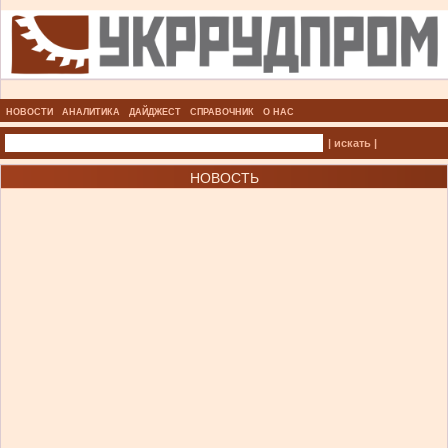
НОВОСТИ
АНАЛИТИКА
ДАЙДЖЕСТ
СПРАВОЧНИК
О НАС
| искать |
НОВОСТЬ