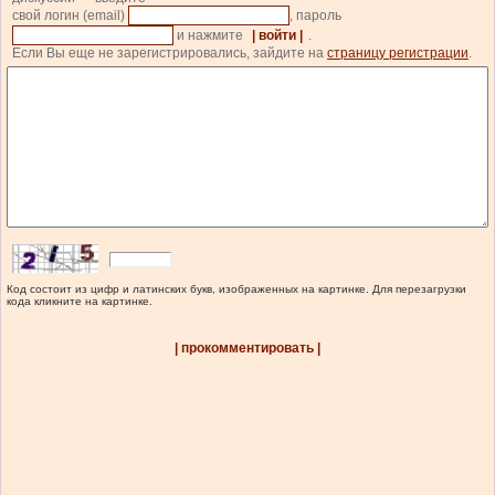
свой логин (email)
, пароль
и нажмите
| войти |
.
Если Вы еще не зарегистрировались, зайдите на
страницу регистрации
.
Код состоит из цифр и латинских букв, изображенных на картинке. Для перезагрузки
кода кликните на картинке.
| прокомментировать |