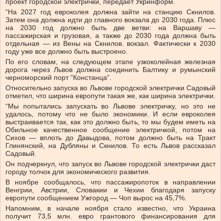
проект городской электрички, передает Укринформ.
“На 2027 год евроколея должна зайти на станцию ​​Скнилов.
Затем она должна идти до главного вокзала до 2030 года. Плюс
на 2030 год должно быть две ветви: на Варшаву —
пассажирская и грузовая, а также до 2030 года должна быть
отдельная — из Вены на Скнилов. вокзал. Фактически к 2030
году уже все должно быть выстроено.
По его словам, на следующем этапе узкоколейная железная
дорога через Львов должна соединить Балтику и румынский
черноморский порт “Констанца”.
Относительно запуска во Львове городской электрички Садовый
отметил, что ширина европути такая же, как ширина электрички.
“Мы попытались запускать во Львове электричку, но это не
удалось, потому что не было экономики. И если евроколея
выстраивается так, как это должно быть, то мы будем иметь на
Обильное качественное сообщение электричкой, потом на
Сихов — вплоть до Давыдова, потом должно быть на Тракт
Глинянский, на Дубляны и Скнилов. То есть Львов рассказал
Садовый.
Он подчеркнул, что запуск во Львове городской электрички даст
городу толчок для экономического развития.
В ноябре сообщалось, что пассажиропоток в направлении
Венгрии, Австрии, Словакии и Чехии благодаря запуску
европути сообщением Ужгород — Чоп вырос на 45,7%.
Напомним, в начале ноября стало известно, что Украина
получит 73,5 млн. евро грантового финансирования для