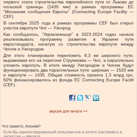
первого этапа строительства европейского пути от Львова до
польской границы (1435 мм) в рамках программы ЕС
“Механизм сообщения Европы” (Connecting Europe Facility —
CEF).
В сентябре 2025 года в рамках программы CEF был открыт
участок европути Чоп — Ужгород.
Как сообщалось, “Укрзализныця” в 2023-2024 годах начала
реализовывать программу развития в Украине пути
евростандарта, начатую со строительства европути между
Чопом и Ужгородом.
Для этого планировали переложить 8,3 км широкого пути,
выравнивая его на перегоне Струмковка — Чоп, а параллельно
уложить европуть. В итоге между Ужгородом и Чопом будут
функционировать два параллельных пути: широкая — 1520 мм
и европути — 1435. Общая стоимость проекта 1,3 млрд грн,
50% финансировалось из фонда ЕС Connecting Europe Facilit
(CEF).
версия для печати >>
Что скажете, Аноним?
Если Вы зарегистрированный пользователь и хотите участвовать в
дискуссии — введите