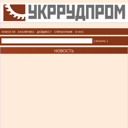
НОВОСТИ
АНАЛИТИКА
ДАЙДЖЕСТ
СПРАВОЧНИК
О НАС
| искать |
НОВОСТЬ