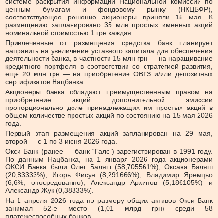
системе раскрытия информации Национальной комиссии по
ценным бумагам и фондовому рынку (НКЦБФР),
соответствующее решение акционеры приняли 15 мая. К
размещению запланировано 35 млн простых именных акций
номинальной стоимостью 1 грн каждая.
Привлеченные от размещения средства банк планирует
направить на увеличение уставного капитала для обеспечения
деятельности банка, в частности 15 млн грн — на наращивание
кредитного портфеля в соответствии со стратегией развития,
еще 20 млн грн — на приобретение ОВГЗ и/или депозитных
сертификатов Нацбанка.
Акционеры банка обладают преимущественным правом на
приобретение акций дополнительной эмиссии
пропорционально доле принадлежащих им простых акций в
общем количестве простых акций по состоянию на 15 мая 2026
года.
Первый этап размещения акций запланирован на 29 мая,
второй — с 1 по 3 июня 2026 года.
Окси Банк (ранее — банк “Галс”) зарегистрирован в 1991 году.
По данным Нацбанка, на 1 января 2026 года акционерами
ОКСИ Банка были Олег Баляш (58,705561%), Оксана Баляш
(20,83333%), Игорь Фисун (8,291666%), Владимир Яремцьо
(6,6%, опосредованно), Александр Архипов (5,186105%) и
Александр Жук (0,38333%).
На 1 апреля 2026 года по размеру общих активов Окси Банк
занимал 52-е место (1,01 млрд грн) среди 58
платежеспособных банков.