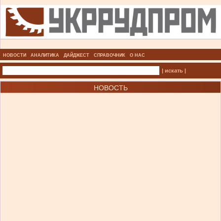
НОВОСТИ
АНАЛИТИКА
ДАЙДЖЕСТ
СПРАВОЧНИК
О НАС
| искать |
НОВОСТЬ