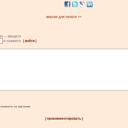
версия для печати >>
ии — введите
и нажмите
| войти |
.
 кликните на картинке.
| прокомментировать |