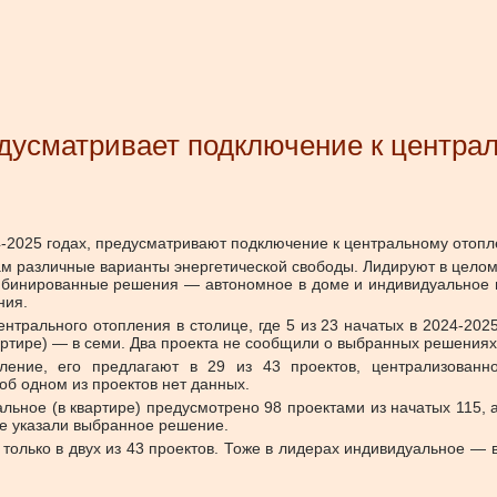
едусматривает подключение к центра
024-2025 годах, предусматривают подключение к центральному отоп
 различные варианты энергетической свободы. Лидируют в целом 
омбинированные решения — автономное в доме и индивидуальное в
ния.
нтрального отопления в столице, где 5 из 23 начатых в 2024-202
вартире) — в семи. Два проекта не сообщили о выбранных решениях
ление, его предлагают в 29 из 43 проектов, централизованн
б одном из проектов нет данных.
льное (в квартире) предусмотрено 98 проектами из начатых 115,
не указали выбранное решение.
олько в двух из 43 проектов. Тоже в лидерах индивидуальное — в