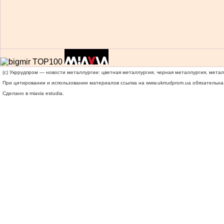
(c) Укррудпром — новости металлургии: цветная металлургия, черная металлургия, мета
При цитировании и использовании материалов ссылка на
www.ukrrudprom.ua
обязательна.
Сделано в miavia estudia.