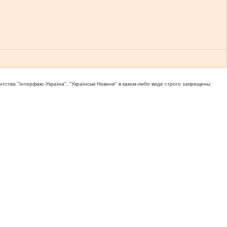
тва "Iнтерфакс-Україна", "Українськi Новини" в каком-либо виде строго запрещены