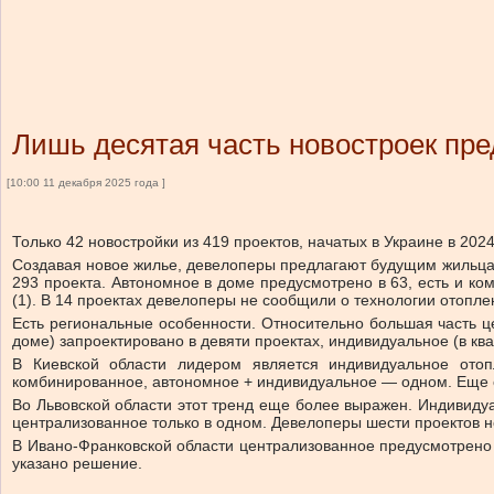
Лишь десятая часть новостроек пр
[10:00 11 декабря 2025 года ]
Только 42 новостройки из 419 проектов, начатых в Украине в 2
Создавая новое жилье, девелоперы предлагают будущим жильцам
293 проекта. Автономное в доме предусмотрено в 63, есть и к
(1). В 14 проектах девелоперы не сообщили о технологии отопле
Есть региональные особенности. Относительно большая часть це
доме) запроектировано в девяти проектах, индивидуальное (в к
В Киевской области лидером является индивидуальное отоп
комбинированное, автономное + индивидуальное — одном. Еще о
Во Львовской области этот тренд еще более выражен. Индивидуа
централизованное только в одном. Девелоперы шести проектов 
В Ивано-Франковской области централизованное предусмотрено т
указано решение.