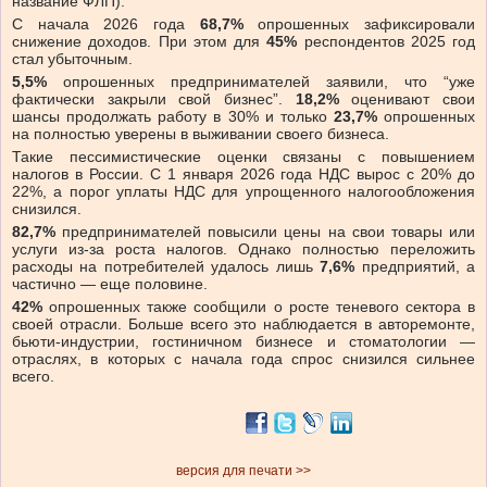
название ФЛП).
С начала 2026 года
68,7%
опрошенных зафиксировали
снижение доходов. При этом для
45%
респондентов 2025 год
стал убыточным.
5,5%
опрошенных предпринимателей заявили, что “уже
фактически закрыли свой бизнес”.
18,2%
оценивают свои
шансы продолжать работу в 30% и только
23,7%
опрошенных
на полностью уверены в выживании своего бизнеса.
Такие пессимистические оценки связаны с повышением
налогов в России. С 1 января 2026 года НДС
вырос
с 20% до
22%, а порог уплаты НДС для упрощенного налогообложения
снизился.
82,7%
предпринимателей повысили цены на свои товары или
услуги из-за роста налогов. Однако полностью переложить
расходы на потребителей удалось лишь
7,6%
предприятий, а
частично — еще половине.
42%
опрошенных также сообщили о росте теневого сектора в
своей отрасли. Больше всего это наблюдается в авторемонте,
бьюти-индустрии, гостиничном бизнесе и стоматологии —
отраслях, в которых с начала года спрос снизился сильнее
всего.
версия для печати >>