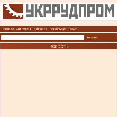
НОВОСТИ
АНАЛИТИКА
ДАЙДЖЕСТ
СПРАВОЧНИК
О НАС
| искать |
НОВОСТЬ