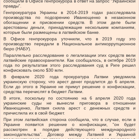
сообщили в Офисе генпрокурора в ответ на запрос “Украинской
правды”.
Генпрокуратура Украины в 2014-2019 годах расследовала
производства по подозрению Иванющенко в незаконном
обогащении и присвоении средств. В этом деле были
арестованы деньги, принадлежащие нескольким компаниям,
которые были размещены в латвийском банке.
В Офисе генпрокурора уточнили, что в 2019 году это
производство передали в Национальное антикоррупционное
бюро (НАБУ).
Параллельно расследование о легализации этих средств вели
латвийские правоохранители. Как сообщалось, в октябре 2019
года по результатам этого расследования суд в Риге решил
конфисковать около $30 млн.
В феврале 2020 года прокуратура Латвии уведомила
украинскую сторону, что арест денег продлится до 6 апреля.
Если до этого в Украине не примут решение о конфискации,
средства перечислят в бюджет Латвии.
В итоге, поскольку по состоянию на 6 апреля 2020 года
украинские суды не вынесли приговора в отношении
Иванющенко, Латвия сняла арест с денежных средств и
причислила их в свой бюджет.
При этом латвийская сторона сообщила, что в случае, если в
Украине появится решение о конфискации, “он будет
рассмотрен в порядке действующего международного
законодательства”. Договор между Латвией и Украиной