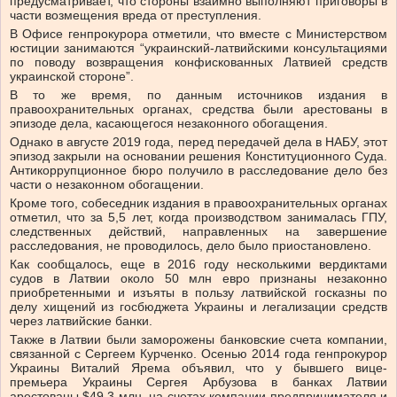
предусматривает, что стороны взаимно выполняют приговоры в
части возмещения вреда от преступления.
В Офисе генпрокурора отметили, что вместе с Министерством
юстиции занимаются “украинский-латвийскими консультациями
по поводу возвращения конфискованных Латвией средств
украинской стороне”.
В то же время, по данным источников издания в
правоохранительных органах, средства были арестованы в
эпизоде ​​дела, касающегося незаконного обогащения.
Однако в августе 2019 года, перед передачей дела в НАБУ, этот
эпизод закрыли на основании решения Конституционного Суда.
Антикоррупционное бюро получило в расследование дело без
части о незаконном обогащении.
Кроме того, собеседник издания в правоохранительных органах
отметил, что за 5,5 лет, когда производством занималась ГПУ,
следственных действий, направленных на завершение
расследования, не проводилось, дело было приостановлено.
Как сообщалось, еще в 2016 году несколькими вердиктами
сyдов в Латвии около 50 млн евро признаны незаконно
приобретенными и изъяты в пользу латвийской госказны по
делу хищений из госбюджета Украины и легализации средств
через латвийские банки.
Также в Латвии были заморожены банковские счета компании,
связанной с Сергеем Курченко. Осенью 2014 года генпрокурор
Украины Виталий Ярема объявил, что у бывшего вице-
премьера Украины Сергея Арбyзова в банках Латвии
арестованы $49,3 млн, на счетаx компании предпринимателя и