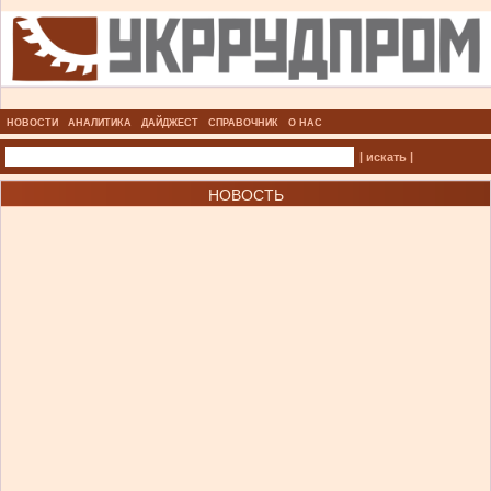
НОВОСТИ
АНАЛИТИКА
ДАЙДЖЕСТ
СПРАВОЧНИК
О НАС
| искать |
НОВОСТЬ