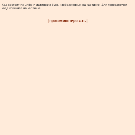
Код состоит из цифр и латинских букв, изображенных на картинке. Для перезагрузки
кода кликните на картинке.
| прокомментировать |