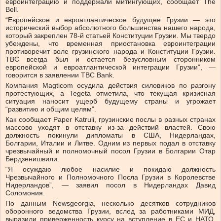
евроинтеграцию и поддержали митингующих, сообщает The
Bell.
“Европейское и евроатлантическое будущее Грузии — это
исторический выбор абсолютного большинства нашего народа,
который закреплен 78-й статьей Конституции Грузии. Мы твердо
убеждены, что временная приостановка евроинтеграции
противоречит воле грузинского народа и Конституции Грузии.
TBC всегда был и остается безусловным сторонником
европейской и евроатлантической интеграции Грузии”, —
говорится в заявлении TBC Bank.
Компания Magticom осудила действия силовиков по разгону
протестующих, а Tegeta отметила, что текущая кризисная
ситуация наносит ущерб будущему страны и угрожает
“развитию и общим целям”.
Как сообщает Paper Katruli, грузинские послы в разных странах
массово уходят в отставку из-за действий властей. Свою
должность покинули дипломаты в США, Нидерландах,
Болгарии, Италии и Литве. Одним из первых подал в отставку
чрезвычайный и полномочный посол Грузии в Болгарии Отар
Бердзенишвили.
“Я осуждаю любое насилие и покидаю должность
Чрезвычайного и Полномочного Посла Грузии в Королевстве
Нидерландов”, — заявил посол в Нидерландах Давид
Соломония.
По данным Newsgeorgia, несколько десятков сотрудников
оборонного ведомства Грузии, вслед за работниками МИД,
выразили приверженность курсу на вступление в ЕС и НАТО.