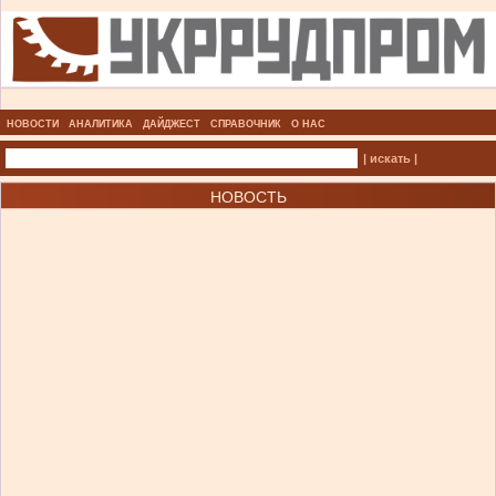
НОВОСТИ
АНАЛИТИКА
ДАЙДЖЕСТ
СПРАВОЧНИК
О НАС
| искать |
НОВОСТЬ