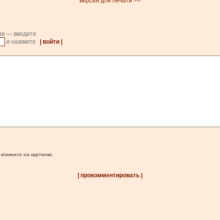
версия для печати >>
ии — введите
и нажмите
| войти |
.
 кликните на картинке.
| прокомментировать |