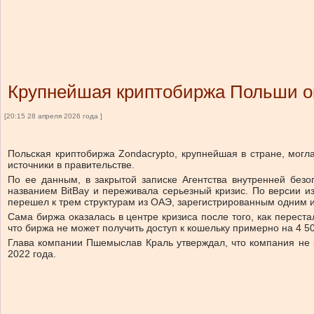
Крупнейшая криптобиржа Польши о
[20:15 28 апреля 2026 года ]
Польская криптобиржа Zondacrypto, крупнейшая в стране, мог
источники в правительстве.
По ее данным, в закрытой записке Агентства внутренней без
названием BitBay и переживала серьезный кризис. По версии и
перешел к трем структурам из ОАЭ, зарегистрированным одним 
Сама биржа оказалась в центре кризиса после того, как перест
что биржа не может получить доступ к кошельку примерно на 4 5
Глава компании Пшемыслав Краль утверждал, что компания не ко
2022 года.