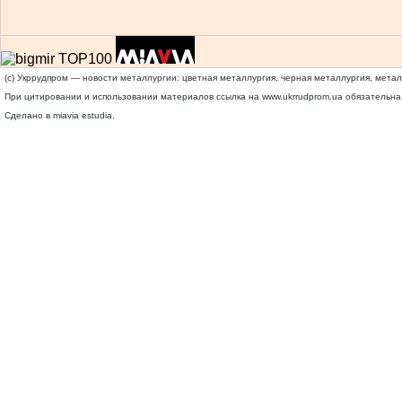
(c) Укррудпром — новости металлургии: цветная металлургия, черная металлургия, мета
При цитировании и использовании материалов ссылка на
www.ukrrudprom.ua
обязательна.
Сделано в miavia estudia.