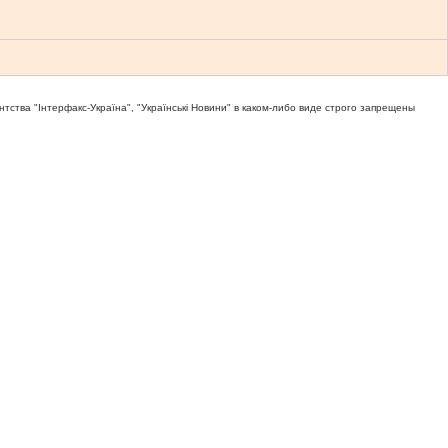
тва "Iнтерфакс-Україна", "Українськi Новини" в каком-либо виде строго запрещены