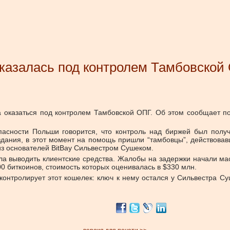
казалась под контролем Тамбовской
ла оказаться под контролем Тамбовской ОПГ. Об этом сообщает п
опасности Польши говорится, что контроль над биржей был пол
здания, в этот момент на помощь пришли “тамбовцы”, действова
из основателей BitBay Сильвестром Сушеком.
ала выводить клиентские средства. Жалобы на задержки начали мас
00 биткоинов, стоимость которых оценивалась в $330 млн.
нтролирует этот кошелек: ключ к нему остался у Сильвестра Суш