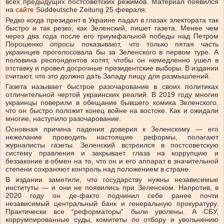
всех предыдущих постсоветских режимов. Материал появился
на
сайте
Süddeutsche Zeitung 25 февраля.
Редко когда президент в Украине падал в глазах электората так
быстро и так резко, как Зеленский, пишет газета. Менее чем
через два года после его триумфальной победы над Петром
Порошенко опросы показывают, что только пятая часть
украинцев проголосовала бы за Зеленского в первом туре. А
половина респондентов хотят, чтобы он немедленно ушел в
отставку и провел досрочные президентские выборы. В издании
считают, что это должно дать Западу пищу для размышлений.
Газета называет быстрое разочарование в своих политиках
отличительной чертой украинских реалий. В 2019 году многие
украинцы поверили в обещание бывшего комика Зеленского,
что он быстро положит конец войне на востоке. Как и ожидали
многие, наступило разочарование.
Основная причина падения доверия к Зеленскому — его
нежелание проводить настоящие реформы, полагают
журналисты газеты. Зеленский встроился в постсоветскую
систему правления и закрывает глаза на коррупцию и
беззаконие в обмен на то, что он и его аппарат в значительной
степени сохраняют контроль над положением в стране.
В издании заметили, что государству нужны независимые
институты — и они не появились при Зеленском. Напротив, в
2020 году он де-факто подчинил себе ранее почти
независимый центральный банк и генеральную прокуратуру.
Практически все “реформаторы” были уволены. А СБУ,
коррумпированные суды, комитеты по отбору и увольнению