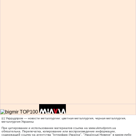
(c) Укррудпром — новости металлургии: цветная металлургия, черная металлургия,
металлургия Украины
При цитировании и использовании материалов ссылка на
www.ukrrudprom.ua
обязательна. Перепечатка, копирование или воспроизведение информации,
содержащей ссылку на агентства "Iнтерфакс-Україна", "Українськi Новини" в каком-либо