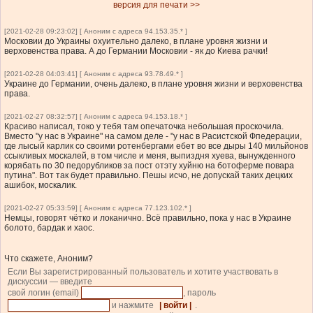
версия для печати >>
[2021-02-28 09:23:02] [ Аноним с адреса 94.153.35.* ]
Московии до Украины охуительно далеко, в плане уровня жизни и
верховенства права. А до Германии Московии - як до Киева рачки!
[2021-02-28 04:03:41] [ Аноним с адреса 93.78.49.* ]
Украине до Германии, очень далеко, в плане уровня жизни и верховенства
права.
[2021-02-27 08:32:57] [ Аноним с адреса 94.153.18.* ]
Красиво написал, токо у тебя там опечаточка небольшая проскочила.
Вместо "у нас в Украине" на самом деле - "у нас в Расистской Фпедерации,
где лысый карлик со своими ротенбергами ебет во все дыры 140 мильйонов
ссыкливых москалей, в том числе и меня, выпиздня хуева, вынужденного
корябать по 30 педорубликов за пост отэту хуйню на ботоферме повара
путина". Вот так будет правильно. Пешы исчо, не допускай таких децких
ашибок, москалик.
[2021-02-27 05:33:59] [ Аноним с адреса 77.123.102.* ]
Немцы, говорят чётко и локанично. Всё правильно, пока у нас в Украине
болото, бардак и хаос.
Что скажете, Аноним?
Если Вы зарегистрированный пользователь и хотите участвовать в
дискуссии — введите
свой логин (email)
, пароль
и нажмите
| войти |
.