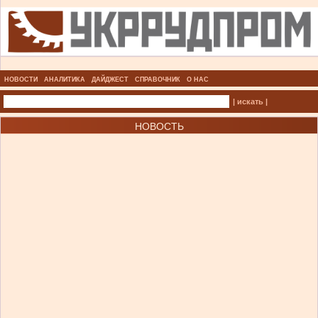
НОВОСТИ
АНАЛИТИКА
ДАЙДЖЕСТ
СПРАВОЧНИК
О НАС
| искать |
НОВОСТЬ