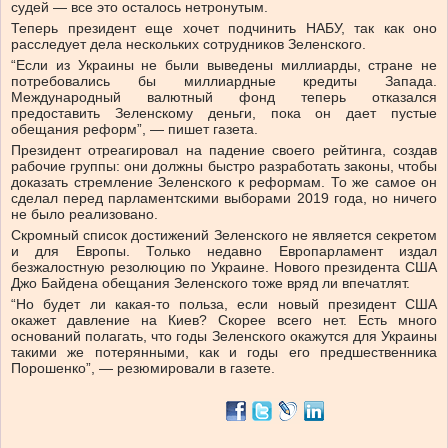
судей — все это осталось нетронутым.
Теперь президент еще хочет подчинить НАБУ, так как оно
расследует дела нескольких сотрудников Зеленского.
“Если из Украины не были выведены миллиарды, стране не
потребовались бы миллиардные кредиты Запада.
Международный валютный фонд теперь отказался
предоставить Зеленскому деньги, пока он дает пустые
обещания реформ”, — пишет газета.
Президент отреагировал на падение своего рейтинга, создав
рабочие группы: они должны быстро разработать законы, чтобы
доказать стремление Зеленского к реформам. То же самое он
сделал перед парламентскими выборами 2019 года, но ничего
не было реализовано.
Скромный список достижений Зеленского не является секретом
и для Европы. Только недавно Европарламент издал
безжалостную резолюцию по Украине. Нового президента США
Джо Байдена обещания Зеленского тоже вряд ли впечатлят.
“Но будет ли какая-то польза, если новый президент США
окажет давление на Киев? Скорее всего нет. Есть много
оснований полагать, что годы Зеленского окажутся для Украины
такими же потерянными, как и годы его предшественника
Порошенко”, — резюмировали в газете.