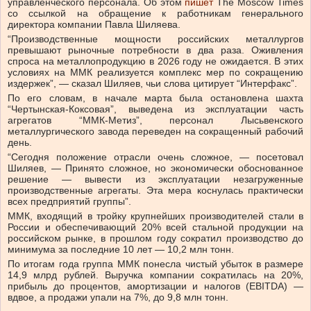
управленческого персонала.
Об этом
пишет
The Moscow Times
со ссылкой на обращение к работникам генерального
директора компании Павла Шиляева.
“Производственные мощности российских металлургов
превышают рыночные потребности в два раза. Оживления
спроса на металлопродукцию в 2026 году не ожидается. В этих
условиях на ММК реализуется комплекс мер по сокращению
издержек”, — сказал Шиляев, чьи слова цитирует “Интерфакс”.
По его словам, в начале марта была остановлена шахта
“Чертынская-Коксовая”, выведена из эксплуатации часть
агрегатов “ММК-Метиз”, персонал Лысьвенского
металлургического завода переведен на сокращенный рабочий
день.
“Сегодня положение отрасли очень сложное, — посетовал
Шиляев, — Принято сложное, но экономически обоснованное
решение — вывести из эксплуатации незагруженные
производственные агрегаты. Эта мера коснулась практически
всех предприятий группы”.
ММК, входящий в тройку крупнейших производителей стали в
России и обеспечивающий 20% всей стальной продукции на
российском рынке, в прошлом году сократил производство до
минимума за последние 10 лет — 10,2 млн тонн.
По итогам года группа ММК понесла чистый убыток в размере
14,9 млрд рублей. Выручка компании сократилась на 20%,
прибыль до процентов, амортизации и налогов (EBITDA) —
вдвое, а продажи упали на 7%, до 9,8 млн тонн.