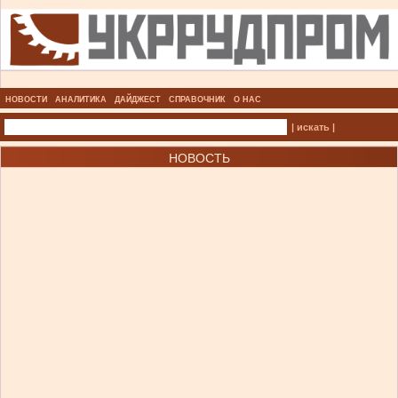
НОВОСТИ
АНАЛИТИКА
ДАЙДЖЕСТ
СПРАВОЧНИК
О НАС
| искать |
НОВОСТЬ