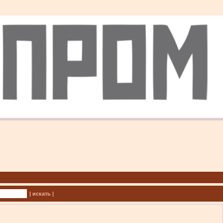
| искать |