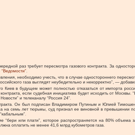
ередной раз требует пересмотра газового контракта. За одностор
е
“Ведомости”
.
ления, необходимо учесть, что в случае одностороннего пересмо
ссийского газа выглядят неубедительно и некорректно”, — добави
то Киев в будущем может полностью отказаться от импорта росси
 контракта, если судебная инициатива будет исходить от Москвы. 
 Новости” и телеканалу “Россия 24”.
нтракта. Он был подписан Владимиром Путиным и Юлией Тимошенко
ена на семь лет тюрьмы, суд признал ее виновной в превышении п
 “кабальным”.
ие “бери или плати”, которое распространяется на 80% объема за
олжна оплатить не менее 41,6 млрд кубометров газа.