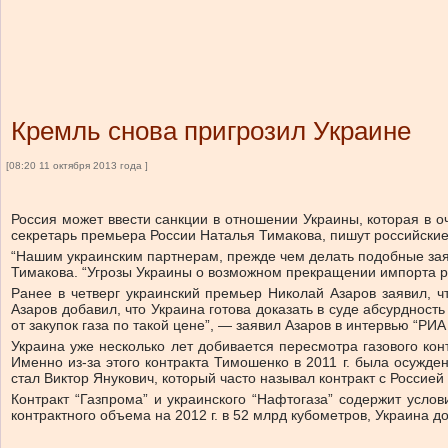
Кремль снова пригрозил Украине
[08:20 11 октября 2013 года ]
Россия может ввести санкции в отношении Украины, которая в оч
секретарь премьера России Наталья Тимакова, пишут российски
“Нашим украинским партнерам, прежде чем делать подобные заяв
Тимакова. “Угрозы Украины о возможном прекращении импорта ро
Ранее в четверг украинский премьер Николай Азаров заявил, ч
Азаров добавил, что Украина готова доказать в суде абсурдность
от закупок газа по такой цене”, — заявил Азаров в интервью “РИА
Украина уже несколько лет добивается пересмотра газового ко
Именно из-за этого контракта Тимошенко в 2011 г. была осужд
стал Виктор Янукович, который часто называл контракт с Россией
Контракт “Газпрома” и украинского “Нафтогаза” содержит услов
контрактного объема на 2012 г. в 52 млрд кубометров, Украина д