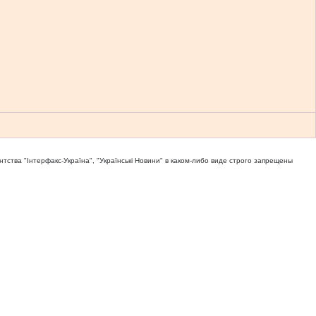
тва "Iнтерфакс-Україна", "Українськi Новини" в каком-либо виде строго запрещены