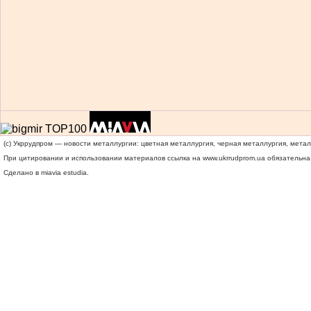
(c) Укррудпром — новости металлургии: цветная металлургия, черная металлургия, мета
При цитировании и использовании материалов ссылка на
www.ukrrudprom.ua
обязательна.
Сделано в miavia estudia.