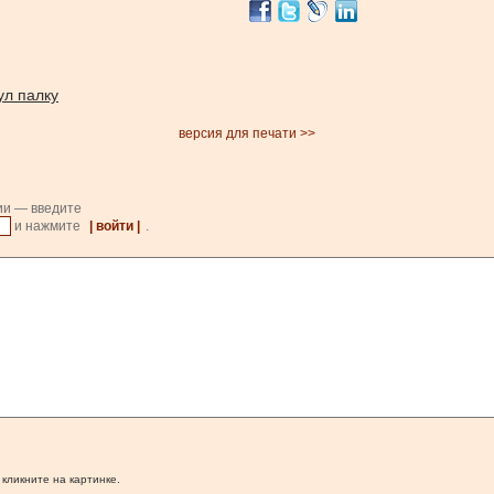
ул палку
версия для печати >>
ии — введите
и нажмите
| войти |
.
 кликните на картинке.