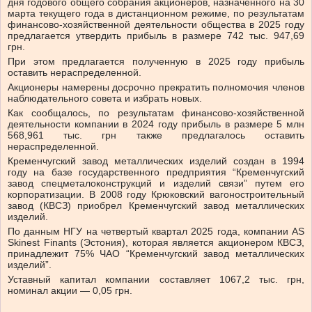
дня годового общего собрания акционеров, назначенного на 30
марта текущего года в дистанционном режиме, по результатам
финансово-хозяйственной деятельности общества в 2025 году
предлагается утвердить прибыль в размере 742 тыс. 947,69
грн.
При этом предлагается полученную в 2025 году прибыль
оставить нераспределенной.
Акционеры намерены досрочно прекратить полномочия членов
наблюдательного совета и избрать новых.
Как сообщалось, по результатам финансово-хозяйственной
деятельности компании в 2024 году прибыль в размере 5 млн
568,961 тыс. грн также предлагалось оставить
нераспределенной.
Кременчугский завод металлических изделий создан в 1994
году на базе государственного предприятия “Кременчугский
завод спецметалоконструкций и изделий связи” путем его
корпоратизации. В 2008 году Крюковский вагоностроительный
завод (КВСЗ) приобрел Кременчугский завод металлических
изделий.
По данным НГУ на четвертый квартал 2025 года, компании AS
Skinest Finants (Эстония), которая является акционером КВСЗ,
принадлежит 75% ЧАО “Кременчугский завод металлических
изделий”.
Уставный капитал компании составляет 1067,2 тыс. грн,
номинал акции — 0,05 грн.