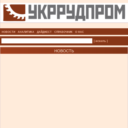
НОВОСТИ
АНАЛИТИКА
ДАЙДЖЕСТ
СПРАВОЧНИК
О НАС
| искать |
НОВОСТЬ