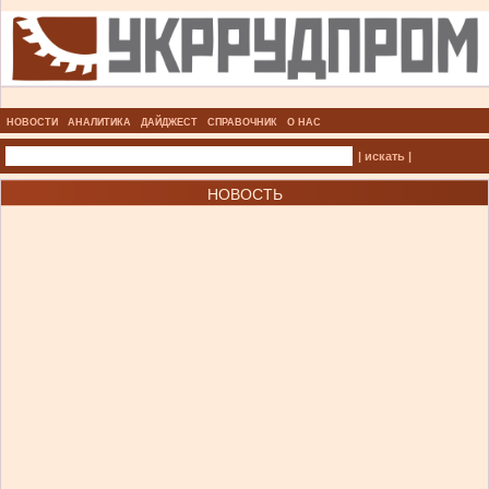
НОВОСТИ
АНАЛИТИКА
ДАЙДЖЕСТ
СПРАВОЧНИК
О НАС
| искать |
НОВОСТЬ