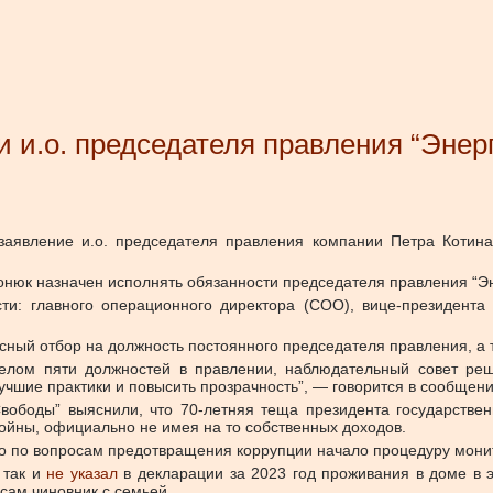
и и.о. председателя правления “Энер
заявление и.о. председателя правления компании Петра Котин
онюк назначен исполнять обязанности председателя правления “Э
ти: главного операционного директора (COO), вице-президента 
сный отбор на должность постоянного председателя правления, а 
целом пяти должностей в правлении, наблюдательный совет реш
учшие практики и повысить прозрачность”, — говорится в сообщени
Свободы” выяснили, что 70-летняя теща президента государстве
йны, официально не имея на то собственных доходов.
о по вопросам предотвращения коррупции начало процедуру монит
 так и
не указал
в декларации за 2023 год проживания в доме в э
сам чиновник с семьей.