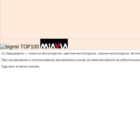
(c) Укррудпром — новости металлургии: цветная металлургия, черная металлургия, мета
При цитировании и использовании материалов ссылка на
www.ukrrudprom.ua
обязательна.
Сделано в miavia estudia.