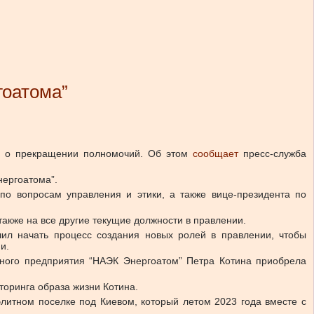
гоатома”
а о прекращении полномочий.
Об этом
сообщает
пресс-служба
нергоатома”.
по вопросам управления и этики, а также вице-президента по
также на все другие текущие должности в правлении.
ил начать процесс создания новых ролей в правлении, чтобы
и.
нного предприятия “НАЭК Энергоатом” Петра Котина приобрела
оринга образа жизни Котина.
литном поселке под Киевом, который летом 2023 года вместе с