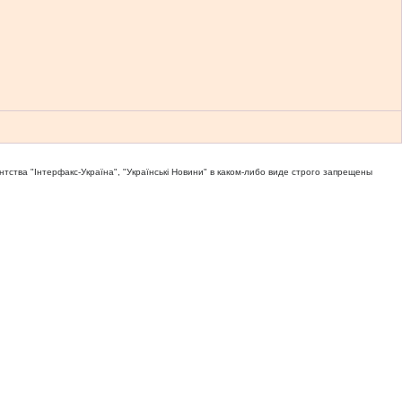
тва "Iнтерфакс-Україна", "Українськi Новини" в каком-либо виде строго запрещены