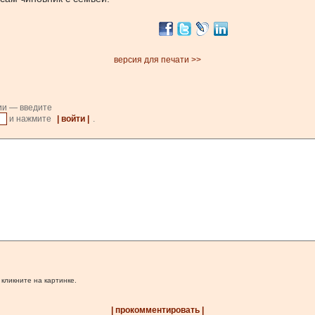
версия для печати >>
ии — введите
и нажмите
| войти |
.
 кликните на картинке.
| прокомментировать |