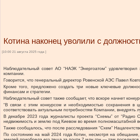
Котина наконец уволили с должност
[10:00 21 августа 2025 года ]
Наблюдательный совет АО “НАЭК “Энергоатом” удовлетворил 
компании.
Говорится, что
генеральный директор Ровенской АЭС Павел Ковт
Кроме того, предложено создать три новые ключевые должнос
финансам и стратегии.
Наблюдательный совет также сообщает, что вскоре начнет конкур
“В связи с этим конкурсом и необходимостью сохранения в 
соответствовать актуальным потребностям Компании, внедрять л
В декабре 2023 года журналисты проекта “Схемы” от “Радио 
недвижимость и землю под Киевом во время полномасштабной во
Также сообщалось, что после расследования “Схем”
Нацагентств
По состоянию на май 2024 года Котин, несмотря на обещание,
землей приобрела его теща за почти 7 млн грн — там поселился 