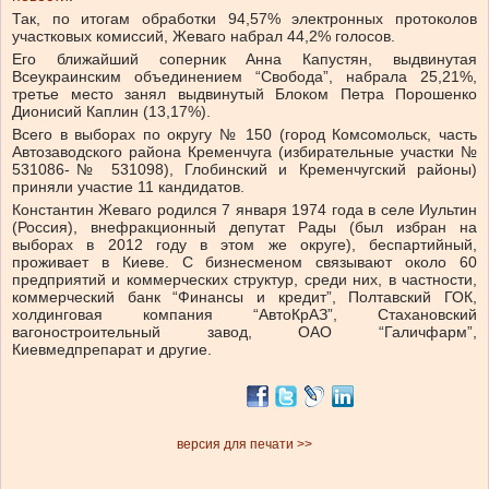
Так, по итогам обработки 94,57% электронных протоколов
участковых комиссий, Жеваго набрал 44,2% голосов.
Его ближайший соперник Анна Капустян, выдвинутая
Всеукраинским объединением “Свобода”, набрала 25,21%,
третье место занял выдвинутый Блоком Петра Порошенко
Дионисий Каплин (13,17%).
Всего в выборах по округу № 150 (город Комсомольск, часть
Автозаводского района Кременчуга (избирательные участки №
531086-№ 531098), Глобинский и Кременчугский районы)
приняли участие 11 кандидатов.
Константин Жеваго родился 7 января 1974 года в селе Иультин
(Россия), внефракционный депутат Рады (был избран на
выборах в 2012 году в этом же округе), беспартийный,
проживает в Киеве. С бизнесменом связывают около 60
предприятий и коммерческих структур, среди них, в частности,
коммерческий банк “Финансы и кредит”, Полтавский ГОК,
холдинговая компания “АвтоКрАЗ”, Стахановский
вагоностроительный завод, ОАО “Галичфарм”,
Киевмедпрепарат и другие.
версия для печати >>