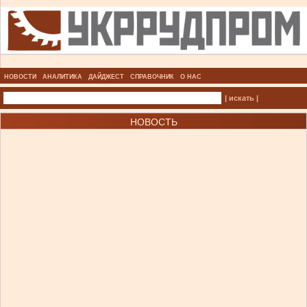
НОВОСТИ
АНАЛИТИКА
ДАЙДЖЕСТ
СПРАВОЧНИК
О НАС
| искать |
НОВОСТЬ