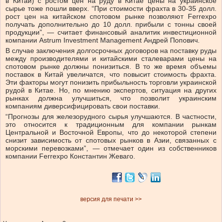
в Китай) с ростом цен на руду в Китае цены на украинское
сырье тоже пошли вверх. “При стоимости фрахта в 30-35 долл.
рост цен на китайском спотовом рынке позволяют Ferrexpo
получать дополнительно до 10 долл. прибыли с тонны своей
продукции”, — считает финансовый аналитик инвестиционной
компании Astrum Investment Management Андрей Попович.
В случае заключения долгосрочных договоров на поставку руды
между производителями и китайскими сталеварами цены на
спотовом рынке должны понизиться. В то же время объемы
поставок в Китай увеличатся, что повысит стоимость фрахта.
Эти факторы могут понизить прибыльность торговли украинской
рудой в Китае. Но, по мнению экспертов, ситуация на других
рынках должна улучшиться, что позволит украинским
компаниям диверсифицировать свои поставки.
“Прогнозы для железорудного сырья улучшаются. В частности,
это относится к традиционным для компании рынкам
Центральной и Восточной Европы, что до некоторой степени
снизит зависимость от спотовых рынков в Азии, связанных с
морскими перевозками”, — отмечает один из собственников
компании Ferrexpo Константин Жеваго.
версия для печати >>