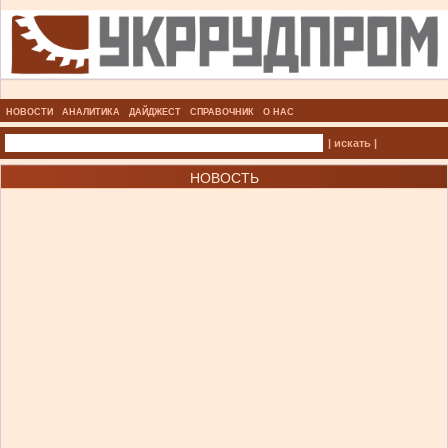
НОВОСТИ
АНАЛИТИКА
ДАЙДЖЕСТ
СПРАВОЧНИК
О НАС
| искать |
НОВОСТЬ