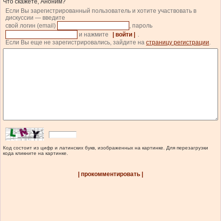
Что скажете, Аноним?
Если Вы зарегистрированный пользователь и хотите участвовать в
дискуссии — введите
свой логин (email)
, пароль
и нажмите
| войти |
.
Если Вы еще не зарегистрировались, зайдите на
страницу регистрации
.
Код состоит из цифр и латинских букв, изображенных на картинке. Для перезагрузки
кода кликните на картинке.
| прокомментировать |