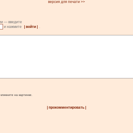
версия для печати >>
ии — введите
и нажмите
| войти |
.
 кликните на картинке.
| прокомментировать |