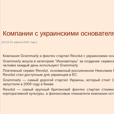
Компании с украинскими основател
[10:10 01 апреля 2022 года ]
Компания Grammarly и финтех стартап Revolut с украинскими о
Grammarly вошла в категорию “Инноваторы” за создание сервиса
человек каждый день используют Grammarly.
Платежный сервис Revolut, основанный россиянином Николаем С
Revolut стал доступным для украинцев в ЕС.
Grammarly — самый дорогой стартап Украины, который стоит 
запустили в 2009 году в Киеве.
Revolut — самый крупный британский финтех стартап стоимос
корпоративной культуры, а финансовые показатели компании ос