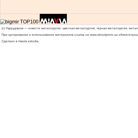
(c) Укррудпром — новости металлургии: цветная металлургия, черная металлургия, мета
При цитировании и использовании материалов ссылка на
www.ukrrudprom.ua
обязательна.
Сделано в miavia estudia.