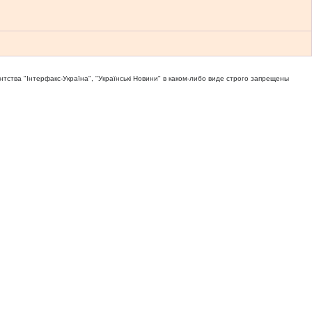
тва "Iнтерфакс-Україна", "Українськi Новини" в каком-либо виде строго запрещены