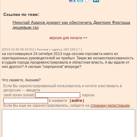
Ссылки по теме:
Николай Азаров думает как обеспечить Дмитрия Фирташа
дешевым газ
версия для печати >>
[2013-10-30 08:24:01] [ Аноним с адреса 193.228.2.* ]
на состоявшуюся 24 октября 2013 года сессию горсовета никто из
приглашенных руководителей не прибыл. Такую же незаинтересованность
в судьбе города продемонстрировала и областная власть, А вы ждали от
них другого? А сколько "сюрпризов" впереди?
Что скажете, Аноним?
Если Вы зарегистрированный пользователь и хотите участвовать в
дискуссии — введите
свой логин (email)
, пароль
и нажмите
| войти |
.
Если Вы еще не зарегистрировались, зайдите на
страницу регистрации
.