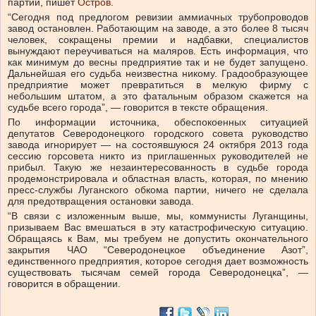
партии, пишет
Остров
.
“Сегодня под предлогом ревизии аммиачных трубопроводов
завод остановлен. Работающим на заводе, а это более 8 тысяч
человек, сокращены премии и надбавки, специалистов
вынуждают переучиваться на маляров. Есть информация, что
как минимум до весны предприятие так и не будет запущено.
Дальнейшая его судьба неизвестна никому. Градообразующее
предприятие может превратиться в мелкую фирму с
небольшим штатом, а это фатальным образом скажется на
судьбе всего города”, — говорится в тексте обращения.
По информации источника, обеспокоенных ситуацией
депутатов Северодонецкого городского совета руководство
завода игнорирует — на состоявшуюся 24 октября 2013 года
сессию горсовета никто из приглашенных руководителей не
прибыл. Такую же незаинтересованность в судьбе города
продемонстрировала и областная власть, которая, по мнению
пресс-службы Луганского обкома партии, ничего не сделала
для предотвращения остановки завода.
“В связи с изложенным выше, мы, коммунисты Луганщины,
призываем Вас вмешаться в эту катастрофическую ситуацию.
Обращаясь к Вам, мы требуем не допустить окончательного
закрытия ЧАО “Северодонецкое объединение Азот”,
единственного предприятия, которое сегодня дает возможность
существовать тысячам семей города Северодонецка”, —
говорится в обращении.