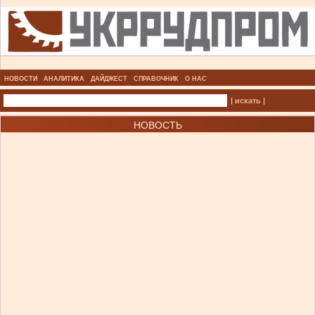
НОВОСТИ
АНАЛИТИКА
ДАЙДЖЕСТ
СПРАВОЧНИК
О НАС
| искать |
НОВОСТЬ