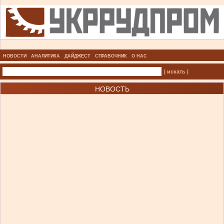
НОВОСТИ
АНАЛИТИКА
ДАЙДЖЕСТ
СПРАВОЧНИК
О НАС
| искать |
НОВОСТЬ