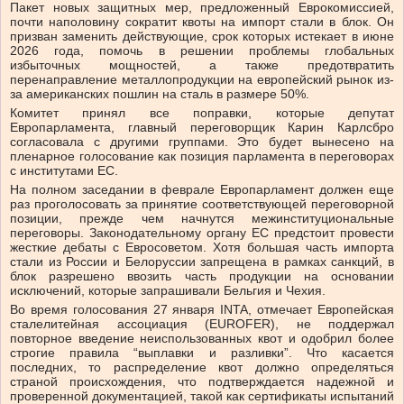
Пакет новых защитных мер, предложенный Еврокомиссией,
почти наполовину сократит квоты на импорт стали в блок. Он
призван заменить действующие, срок которых истекает в июне
2026 года, помочь в решении проблемы глобальных
избыточных мощностей, а также предотвратить
перенаправление металлопродукции на европейский рынок из-
за американских пошлин на сталь в размере 50%.
Комитет принял все поправки, которые депутат
Европарламента, главный переговорщик Карин Карлсбро
согласовала с другими группами. Это будет вынесено на
пленарное голосование как позиция парламента в переговорах
с институтами ЕС.
На полном заседании в феврале Европарламент должен еще
раз проголосовать за принятие соответствующей переговорной
позиции, прежде чем начнутся межинституциональные
переговоры. Законодательному органу ЕС предстоит провести
жесткие дебаты с Евросоветом. Хотя большая часть импорта
стали из России и Белоруссии запрещена в рамках санкций, в
блок разрешено ввозить часть продукции на основании
исключений, которые запрашивали Бельгия и Чехия.
Во время голосования 27 января INTA, отмечает Европейская
сталелитейная ассоциация (EUROFER), не поддержал
повторное введение неиспользованных квот и одобрил более
строгие правила “выплавки и разливки”. Что касается
последних, то распределение квот должно определяться
страной происхождения, что подтверждается надежной и
проверенной документацией, такой как сертификаты испытаний