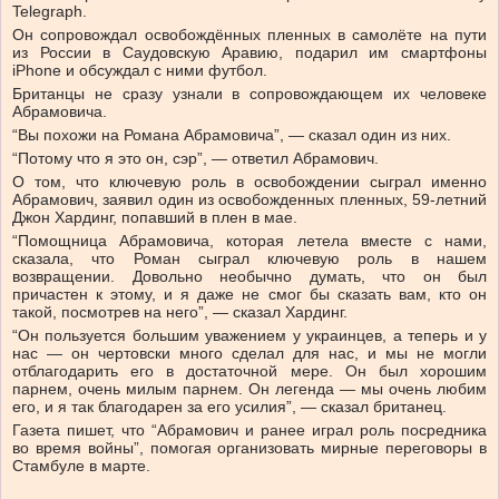
Telegraph.
Он сопровождал освобождённых пленных в самолёте на пути
из России в Саудовскую Аравию, подарил им смартфоны
iPhone и обсуждал с ними футбол.
Британцы не сразу узнали в сопровождающем их человеке
Абрамовича.
“Вы похожи на Романа Абрамовича”, — сказал один из них.
“Потому что я это он, сэр”, — ответил Абрамович.
О том, что ключевую роль в освобождении сыграл именно
Абрамович, заявил один из освобожденных пленных, 59-летний
Джон Хардинг, попавший в плен в мае.
“Помощница Абрамовича, которая летела вместе с нами,
сказала, что Роман сыграл ключевую роль в нашем
возвращении. Довольно необычно думать, что он был
причастен к этому, и я даже не смог бы сказать вам, кто он
такой, посмотрев на него”, — сказал Хардинг.
“Он пользуется большим уважением у украинцев, а теперь и у
нас — он чертовски много сделал для нас, и мы не могли
отблагодарить его в достаточной мере. Он был хорошим
парнем, очень милым парнем. Он легенда — мы очень любим
его, и я так благодарен за его усилия”, — сказал британец.
Газета пишет, что “Абрамович и ранее играл роль посредника
во время войны”, помогая организовать мирные переговоры в
Стамбуле в марте.