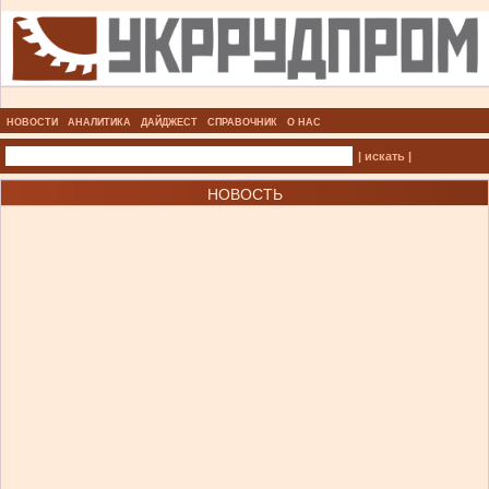
НОВОСТИ
АНАЛИТИКА
ДАЙДЖЕСТ
СПРАВОЧНИК
О НАС
| искать |
НОВОСТЬ