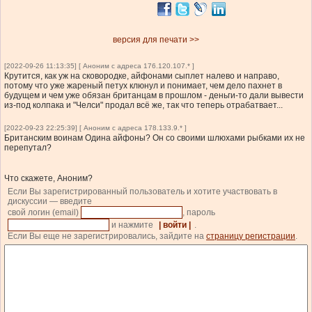
версия для печати >>
[2022-09-26 11:13:35] [ Аноним с адреса 176.120.107.* ]
Крутится, как уж на сковородке, айфонами сыплет налево и направо,
потому что уже жареный петух клюнул и понимает, чем дело пахнет в
будущем и чем уже обязан британцам в прошлом - деньги-то дали вывести
из-под колпака и "Челси" продал всё же, так что теперь отрабатвает...
[2022-09-23 22:25:39] [ Аноним с адреса 178.133.9.* ]
Британским воинам Одина айфоны? Он со своими шлюхами рыбками их не
перепутал?
Что скажете, Аноним?
Если Вы зарегистрированный пользователь и хотите участвовать в
дискуссии — введите
свой логин (email)
, пароль
и нажмите
| войти |
.
Если Вы еще не зарегистрировались, зайдите на
страницу регистрации
.