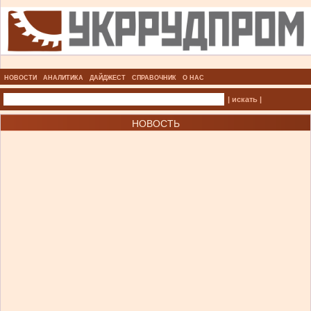
НОВОСТИ
АНАЛИТИКА
ДАЙДЖЕСТ
СПРАВОЧНИК
О НАС
| искать |
НОВОСТЬ