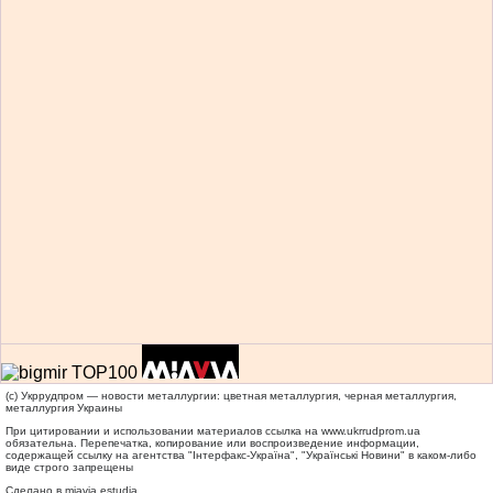
(c) Укррудпром — новости металлургии: цветная металлургия, черная металлургия,
металлургия Украины
При цитировании и использовании материалов ссылка на
www.ukrrudprom.ua
обязательна. Перепечатка, копирование или воспроизведение информации,
содержащей ссылку на агентства "Iнтерфакс-Україна", "Українськi Новини" в каком-либо
виде строго запрещены
Сделано в miavia estudia.