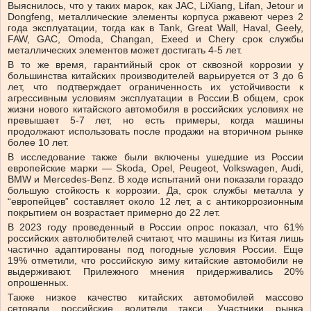
Выяснилось, что у таких марок, как JAC, LiXiang, Lifan, Jetour и
Dongfeng, металлические элементы корпуса ржавеют через 2
года эксплуатации, тогда как в Tank, Great Wall, Haval, Geely,
FAW, GAC, Omoda, Changan, Exeed и Chery срок службы
металлических элементов может достигать 4-5 лет.
В то же время, гарантийный срок от сквозной коррозии у
большинства китайских производителей варьируется от 3 до 6
лет, что подтверждает ограниченность их устойчивости к
агрессивным условиям эксплуатации в России.В общем, срок
жизни нового китайского автомобиля в российских условиях не
превышает 5-7 лет, но есть примеры, когда машины
продолжают использовать после продажи на вторичном рынке
более 10 лет.
В исследование также были включены ушедшие из России
европейские марки — Skoda, Opel, Peugeot, Volkswagen, Audi,
BMW и Mercedes-Benz. В ходе испытаний они показали гораздо
большую стойкость к коррозии. Да, срок службы металла у
“европейцев” составляет около 12 лет, а с антикоррозионным
покрытием он возрастает примерно до 22 лет.
В 2023 году проведенный в России опрос показал, что 61%
российских автолюбителей считают, что машины из Китая лишь
частично адаптированы под погодные условия России. Еще
19% отметили, что российскую зиму китайские автомобили не
выдерживают. Прилежного мнения придерживались 20%
опрошенных.
Также низкое качество китайских автомобилей массово
сетовали российские водители такси. Участники рынка