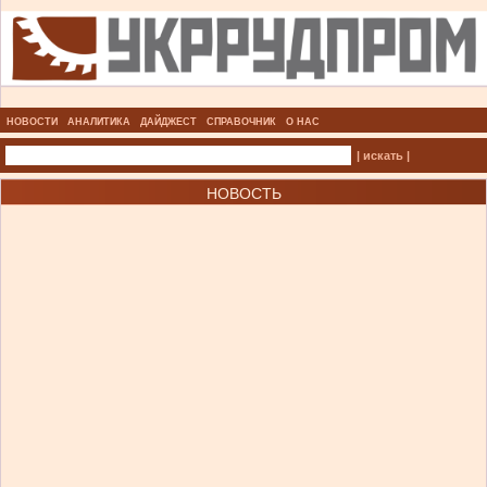
НОВОСТИ
АНАЛИТИКА
ДАЙДЖЕСТ
СПРАВОЧНИК
О НАС
| искать |
НОВОСТЬ