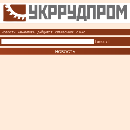
НОВОСТИ
АНАЛИТИКА
ДАЙДЖЕСТ
СПРАВОЧНИК
О НАС
| искать |
НОВОСТЬ