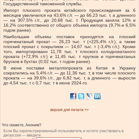
Государственной таможенной службы.
Импорт плоского проката китайского происхождения за 6
месяцев увеличился на 43,6% г./г. — до 66,23 тыс. т, а длинного
— на 307,5% г./г., до 20,68 тыс. т. Продукция заняла 12% и
16,2% соответственно от общего объема импорта (9,7% и 6,5%
годом ранее).
Наибольшие объемы поставок приходятся на плоский
горячекатаный прокат — 26,23 тыс. т (+225,4% г./г.), а также
плоский прокат с покрытием — 14,67 тыс. т (-3,4% г./г.). Кроме
того, импортировано 11,78 тыс. т плоского холоднокатаного
проката (+72,9% г./г.) и 11,45 тыс. т прутков и горячекатаных
брусков в бухтах (0,02 тыс. т годом ранее).
В июне поставки металлопроката из Китая в Украину
сократились на 5,4% г./г. — до 11,36 тыс. т, в том числе плоского
проката — на 39,6% г./г., до 6,82 тыс. т, а длинного — выросли
до 4,54 тыс. т с 0,7 тыс. т в июне 2024-го.
версия для печати >>
Что скажете, Аноним?
Если Вы зарегистрированный пользователь и хотите участвовать в
дискуссии — введите