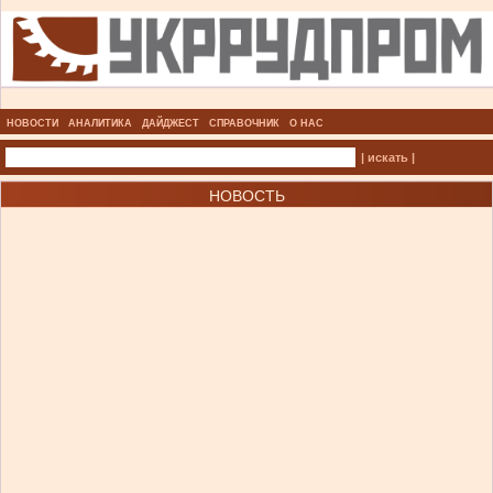
НОВОСТИ
АНАЛИТИКА
ДАЙДЖЕСТ
СПРАВОЧНИК
О НАС
| искать |
НОВОСТЬ