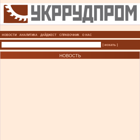
НОВОСТИ
АНАЛИТИКА
ДАЙДЖЕСТ
СПРАВОЧНИК
О НАС
| искать |
НОВОСТЬ