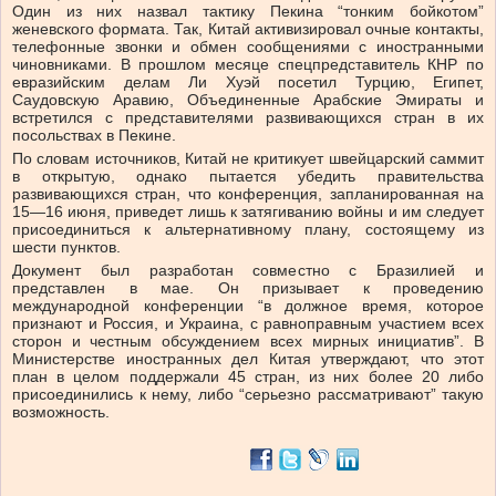
Один из них назвал тактику Пекина “тонким бойкотом”
женевского формата. Так, Китай активизировал очные контакты,
телефонные звонки и обмен сообщениями с иностранными
чиновниками. В прошлом месяце спецпредставитель КНР по
евразийским делам Ли Хуэй посетил Турцию, Египет,
Саудовскую Аравию, Объединенные Арабские Эмираты и
встретился с представителями развивающихся стран в их
посольствах в Пекине.
По словам источников, Китай не критикует швейцарский саммит
в открытую, однако пытается убедить правительства
развивающихся стран, что конференция, запланированная на
15—16 июня, приведет лишь к затягиванию войны и им следует
присоединиться к альтернативному плану, состоящему из
шести пунктов.
Документ был разработан совместно с Бразилией и
представлен в мае. Он призывает к проведению
международной конференции “в должное время, которое
признают и Россия, и Украина, с равноправным участием всех
сторон и честным обсуждением всех мирных инициатив”. В
Министерстве иностранных дел Китая утверждают, что этот
план в целом поддержали 45 стран, из них более 20 либо
присоединились к нему, либо “серьезно рассматривают” такую
возможность.